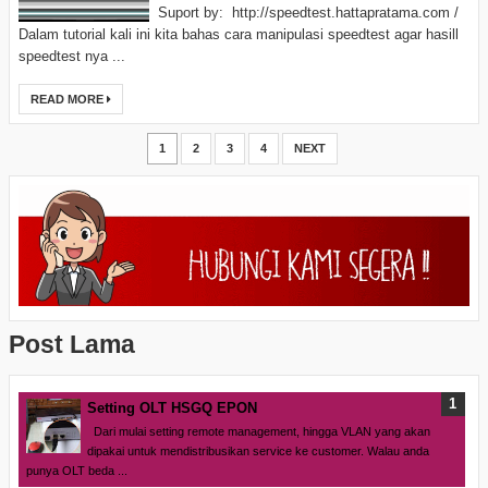
Suport by: http://speedtest.hattapratama.com /
Dalam tutorial kali ini kita bahas cara manipulasi speedtest agar hasill
speedtest nya ...
READ MORE
1
2
3
4
NEXT
Post Lama
Setting OLT HSGQ EPON
Dari mulai setting remote management, hingga VLAN yang akan
dipakai untuk mendistribusikan service ke customer. Walau anda
punya OLT beda ...