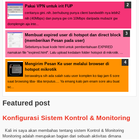
Pakai VPN untuk irit FUP
ceritanya gini..nih..berhubung punya client bandwidth nya lebih2
nih (40Mbps) dan punya gw cm 10Mbps daripada mubazir gw
domplengin aja inte...
Membuat expired user di hotspot dan direct block
(memberikan Pesan pada user)
Sebelumya buat kode html untuk pemberitahuan EXPIRED
namakan file "expired.html". Lalu upload kedalam folder hotspot di mikrotik. ...
Mengirim Pesan Ke user melalui browser di
hotspot mikrotik
berawalnya sih ada salah satu user komplen ko tiap jam 6 sore
saat browsing tiba- tiba terputus.... Ya emang kalo jam enam sore aku buat
sc...
Featured post
Konfigurasi Sistem Kontrol & Monitoring
Kali ini saya akan membahas tentang sistem Kontrol & Monitoring
Monitoring adalah merupakan bagian dari sebuah aktivitas dimana