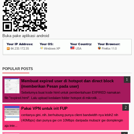
Buka pake aplikasi android
POPULAR POSTS
Membuat expired user di hotspot dan direct block
(memberikan Pesan pada user)
Sebelumya buat kode html untuk pemberitahuan EXPIRED namakan
file "expired.html". Lalu upload kedalam folder hotspot di mikrotik. ...
Pakai VPN untuk irit FUP
ceritanya gini..nih..berhubung punya client bandwidth nya lebih2 nih
(40Mbps) dan punya gw cm 10Mbps daripada mubazir gw domplengin
aja inte...