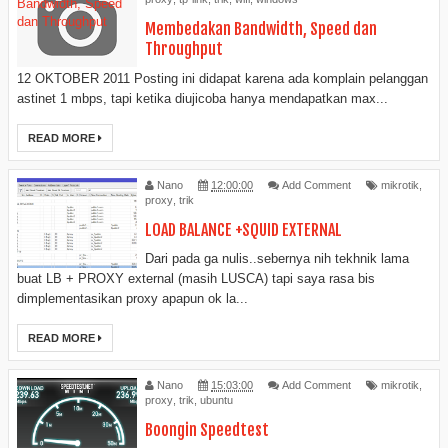
Membedakan Bandwidth, Speed dan
Throughput
12 OKTOBER 2011 Posting ini didapat karena ada komplain pelanggan
astinet 1 mbps, tapi ketika diujicoba hanya mendapatkan max...
READ MORE
Nano
12:00:00
Add Comment
mikrotik
,
proxy
,
trik
LOAD BALANCE +SQUID EXTERNAL
Dari pada ga nulis..sebernya nih tekhnik lama
buat LB + PROXY external (masih LUSCA) tapi saya rasa bis
dimplementasikan proxy apapun ok la...
READ MORE
Nano
15:03:00
Add Comment
mikrotik
,
proxy
,
trik
,
ubuntu
Boongin Speedtest