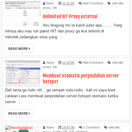
Nano
11:31:00
Add Comment
mikrotik
,
proxy
,
trik
Unlimited HIT Proxy external
Aku bingung mo ta kasih judul apa......... Yang
intinya aku mau tuh paket HIT dari proxy ga ikut terlimit di
mikrotik,sedangkan situs yang ...
READ MORE
Nano
11:14:00
Add Comment
mikrotik
,
proxy
,
trik
Membuat otomatis perpindahan server
hotspot
Dah lama ga nulis nih....ga sempet nulis-nulis.. kali ini saya buat
catatan cara membuat perpindahan server hotspot otomatis ketika
server ...
READ MORE
Nano
14:47:00
1 Comment
mikrotik
,
proxy
,
tp-link
,
trik
,
wifi
,
windows