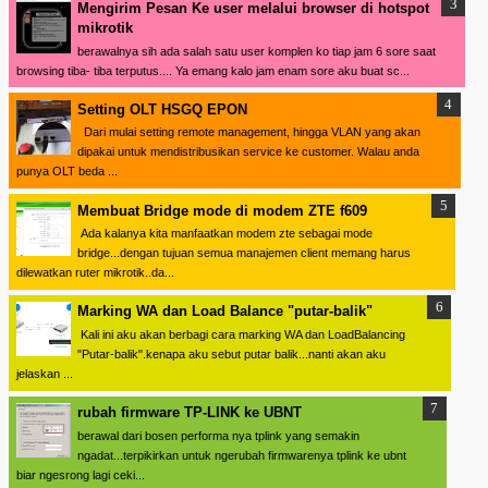
Mengirim Pesan Ke user melalui browser di hotspot
mikrotik
berawalnya sih ada salah satu user komplen ko tiap jam 6 sore saat
browsing tiba- tiba terputus.... Ya emang kalo jam enam sore aku buat sc...
Setting OLT HSGQ EPON
Dari mulai setting remote management, hingga VLAN yang akan
dipakai untuk mendistribusikan service ke customer. Walau anda
punya OLT beda ...
Membuat Bridge mode di modem ZTE f609
Ada kalanya kita manfaatkan modem zte sebagai mode
bridge...dengan tujuan semua manajemen client memang harus
dilewatkan ruter mikrotik..da...
Marking WA dan Load Balance "putar-balik"
Kali ini aku akan berbagi cara marking WA dan LoadBalancing
"Putar-balik".kenapa aku sebut putar balik...nanti akan aku
jelaskan ...
rubah firmware TP-LINK ke UBNT
berawal dari bosen performa nya tplink yang semakin
ngadat...terpikirkan untuk ngerubah firmwarenya tplink ke ubnt
biar ngesrong lagi ceki...