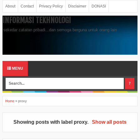
About
Contact
Privacy Policy
Disclaimer
DONASI
INFORMASI TEKHNOLOGI
sekedar catatan pribadi...dan semoga berguna untuk orang lain
MENU
Home
»
proxy
Showing posts with label
proxy
.
Show all posts