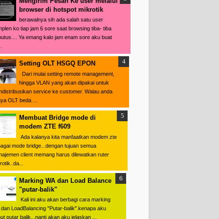
Mengirim Pesan Ke user melalui
browser di hotspot mikrotik
berawalnya sih ada salah satu user
plen ko tiap jam 6 sore saat browsing tiba- tiba
putus.... Ya emang kalo jam enam sore aku buat
.
Setting OLT HSGQ EPON
Dari mulai setting remote management,
hingga VLAN yang akan dipakai untuk
distribusikan service ke customer. Walau anda
ya OLT beda ...
Membuat Bridge mode di
modem ZTE f609
Ada kalanya kita manfaatkan modem zte
agai mode bridge...dengan tujuan semua
ajemen client memang harus dilewatkan ruter
otik..da...
Marking WA dan Load Balance
"putar-balik"
Kali ini aku akan berbagi cara marking
dan LoadBalancing "Putar-balik".kenapa aku
ut putar balik...nanti akan aku jelaskan ...