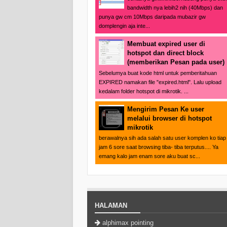
bandwidth nya lebih2 nih (40Mbps) dan
punya gw cm 10Mbps daripada mubazir gw
domplengin aja inte...
Membuat expired user di
hotspot dan direct block
(memberikan Pesan pada user)
Sebelumya buat kode html untuk pemberitahuan
EXPIRED namakan file "expired.html". Lalu upload
kedalam folder hotspot di mikrotik. ...
Mengirim Pesan Ke user
melalui browser di hotspot
mikrotik
berawalnya sih ada salah satu user komplen ko tiap
jam 6 sore saat browsing tiba- tiba terputus.... Ya
emang kalo jam enam sore aku buat sc...
HALAMAN
alphimax pointing