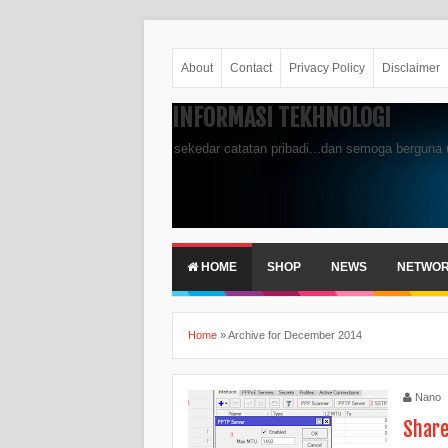
About
Contact
Privacy Policy
Disclaimer
INFORMASI TEKHNOLOGI
sekedar catatan pribadi...dan semoga berguna 
HOME
SHOP
NEWS
NETWO
Home
»
Archive for December 2014
Nano
Share