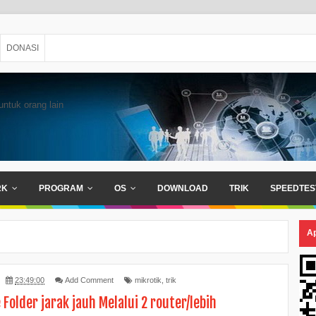
DONASI
untuk orang lain
RK
PROGRAM
OS
DOWNLOAD
TRIK
SPEEDTES
Ap
23:49:00
Add Comment
mikrotik
,
trik
 Folder jarak jauh Melalui 2 router/lebih