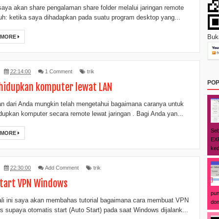
i saya akan share pengalaman share folder melalui jaringan remote
auh: ketika saya dihadapkan pada suatu program desktop yang...
Buka
 MORE
22:14:00
1 Comment
trik
POP
idupkan komputer lewat LAN
n dari Anda mungkin telah mengetahui bagaimana caranya untuk
upkan komputer secara remote lewat jaringan . Bagi Anda yan...
Seb
 MORE
EXP
ked
22:30:00
Add Comment
trik
tart VPN Windows
pun
li ini saya akan membahas tutorial bagaimana cara membuat VPN
dom
 supaya otomatis start (Auto Start) pada saat Windows dijalank...