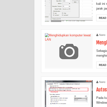
kali in
jarak j
READ
Nano
Mengh
Sebagia
menghid
READ
Nano
Autos
Pada ka
Windows