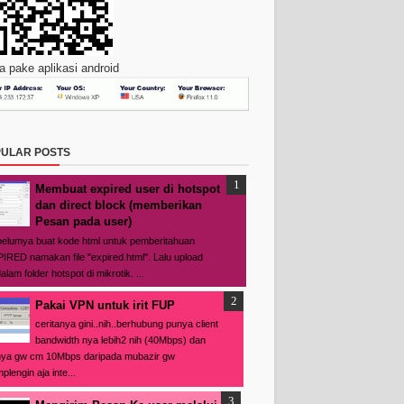
 pake aplikasi android
ULAR POSTS
Membuat expired user di hotspot
dan direct block (memberikan
Pesan pada user)
elumya buat kode html untuk pemberitahuan
IRED namakan file "expired.html". Lalu upload
alam folder hotspot di mikrotik. ...
Pakai VPN untuk irit FUP
ceritanya gini..nih..berhubung punya client
bandwidth nya lebih2 nih (40Mbps) dan
ya gw cm 10Mbps daripada mubazir gw
plengin aja inte...