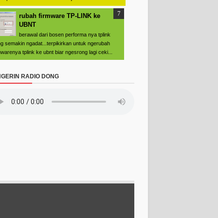
rubah firmware TP-LINK ke
UBNT
berawal dari bosen performa nya tplink
g semakin ngadat...terpikirkan untuk ngerubah
mwarenya tplink ke ubnt biar ngesrong lagi ceki...
GERIN RADIO DONG