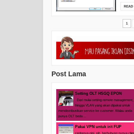
READ
1
Post Lama
Setting OLT HSGQ EPON
Dari mulai setting remote management,
hingga VLAN yang akan dipakai untuk
mendistribusikan service ke customer. Walau anda
punya OLT beda ...
Pakai VPN untuk irit FUP
ceritanya gini..nih..berhubung punya clie