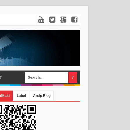
T
likasi
Label
Arsip Blog