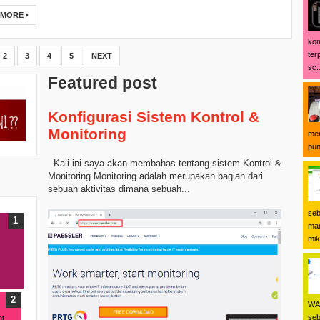
 MORE
kom
ter
2
3
4
5
NEXT
sc..
Featured post
Konfigurasi Sistem Kontrol &
Monitoring
men
pun
Kali ini saya akan membahas tentang sistem Kontrol &
Monitoring Monitoring adalah merupakan bagian dari
sebuah aktivitas dimana sebuah...
seb
man
mikr
WA 
seb
nt