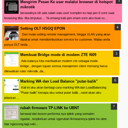
Mengirim Pesan Ke user melalui browser di hotspot
mikrotik
berawalnya sih ada salah satu user komplen ko tiap jam 6 sore saat
browsing tiba- tiba terputus.... Ya emang kalo jam enam sore aku buat sc...
Setting OLT HSGQ EPON
Dari mulai setting remote management, hingga VLAN yang akan
dipakai untuk mendistribusikan service ke customer. Walau anda
punya OLT beda ...
Membuat Bridge mode di modem ZTE f609
Ada kalanya kita manfaatkan modem zte sebagai mode
bridge...dengan tujuan semua manajemen client memang harus
dilewatkan ruter mikrotik..da...
Marking WA dan Load Balance "putar-balik"
Kali ini aku akan berbagi cara marking WA dan LoadBalancing
"Putar-balik".kenapa aku sebut putar balik...nanti akan aku
jelaskan ...
rubah firmware TP-LINK ke UBNT
berawal dari bosen performa nya tplink yang semakin
ngadat...terpikirkan untuk ngerubah firmwarenya tplink ke ubnt
biar ngesrong lagi ceki...