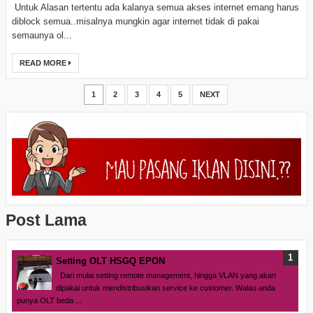
Untuk Alasan tertentu ada kalanya semua akses internet emang harus
diblock semua..misalnya mungkin agar internet tidak di pakai
semaunya ol...
READ MORE
1
2
3
4
5
NEXT
Post Lama
Setting OLT HSGQ EPON
Dari mulai setting remote management, hingga VLAN yang akan
dipakai untuk mendistribusikan service ke customer. Walau anda
punya OLT beda ...