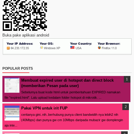
Buka pake aplikasi android
POPULAR POSTS
Membuat expired user di hotspot dan direct block
(memberikan Pesan pada user)
Sebelumya buat kode html untuk pemberitahuan EXPIRED namakan
file "expired.html". Lalu upload kedalam folder hotspot di mikrotik. ...
Pakai VPN untuk irit FUP
ceritanya gini..nih..berhubung punya client bandwidth nya lebih2 nih
(40Mbps) dan punya gw cm 10Mbps daripada mubazir gw domplengin
aja inte...