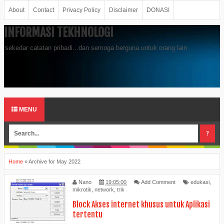
About
Contact
Privacy Policy
Disclaimer
DONASI
INFORMASI TEKHNOLOGI
sekedar catatan pribadi...dan semoga berguna untuk orang lain
MENU
Home
»
Archive for May 2022
Nano
19:05:00
Add Comment
edukasi
,
mikrotik
,
network
,
trik
Block Akses internet khusus untuk Aplikasi
tertentu