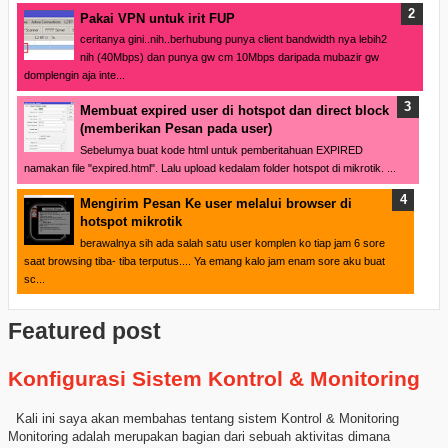
Pakai VPN untuk irit FUP
ceritanya gini..nih..berhubung punya client bandwidth nya lebih2
nih (40Mbps) dan punya gw cm 10Mbps daripada mubazir gw
domplengin aja inte...
Membuat expired user di hotspot dan direct block
(memberikan Pesan pada user)
Sebelumya buat kode html untuk pemberitahuan EXPIRED
namakan file "expired.html". Lalu upload kedalam folder hotspot di mikrotik. ...
Mengirim Pesan Ke user melalui browser di
hotspot mikrotik
berawalnya sih ada salah satu user komplen ko tiap jam 6 sore
saat browsing tiba- tiba terputus.... Ya emang kalo jam enam sore aku buat
sc...
Featured post
Konfigurasi Sistem Kontrol & Monitoring
Kali ini saya akan membahas tentang sistem Kontrol & Monitoring
Monitoring adalah merupakan bagian dari sebuah aktivitas dimana