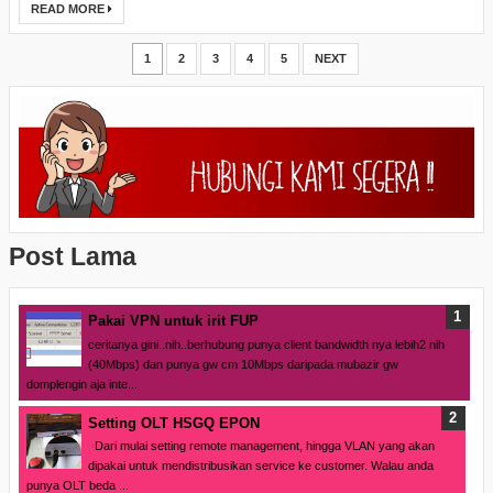
READ MORE
1
2
3
4
5
NEXT
Post Lama
Pakai VPN untuk irit FUP
ceritanya gini..nih..berhubung punya client bandwidth nya lebih2 nih
(40Mbps) dan punya gw cm 10Mbps daripada mubazir gw
domplengin aja inte...
Setting OLT HSGQ EPON
Dari mulai setting remote management, hingga VLAN yang akan
dipakai untuk mendistribusikan service ke customer. Walau anda
punya OLT beda ...