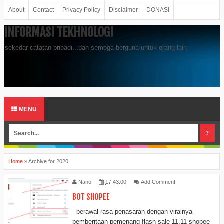
About
Contact
Privacy Policy
Disclaimer
DONASI
INFORMASI TEKHNOLOGI
sekedar catatan pribadi...dan semoga berguna untuk orang lain
MENU
Home
»
Archive for 2020
Nano
17:43:00
Add Comment
BOT SHOPEE
berawal rasa penasaran dengan viralnya
pemberitaan pemenang flash sale 11.11 shopee