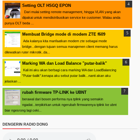
Setting OLT HSGQ EPON
Dari mulai setting remote management, hingga VLAN yang akan
dipakai untuk mendistribusikan service ke customer. Walau anda
punya OLT beda ...
Membuat Bridge mode di modem ZTE f609
Ada kalanya kita manfaatkan modem zte sebagai mode
bridge...dengan tujuan semua manajemen client memang harus
dilewatkan ruter mikrotik..da...
Marking WA dan Load Balance "putar-balik"
Kali ini aku akan berbagi cara marking WA dan LoadBalancing
"Putar-balik".kenapa aku sebut putar balik...nanti akan aku
jelaskan ...
rubah firmware TP-LINK ke UBNT
berawal dari bosen performa nya tplink yang semakin
ngadat...terpikirkan untuk ngerubah firmwarenya tplink ke ubnt
biar ngesrong lagi ceki...
DENGERIN RADIO DONG