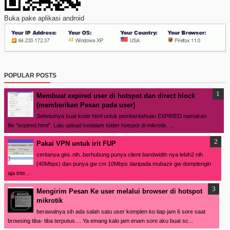
Buka pake aplikasi android
POPULAR POSTS
Membuat expired user di hotspot dan direct block
(memberikan Pesan pada user)
Sebelumya buat kode html untuk pemberitahuan EXPIRED namakan
file "expired.html". Lalu upload kedalam folder hotspot di mikrotik. ...
Pakai VPN untuk irit FUP
ceritanya gini..nih..berhubung punya client bandwidth nya lebih2 nih
(40Mbps) dan punya gw cm 10Mbps daripada mubazir gw domplengin
aja inte...
Mengirim Pesan Ke user melalui browser di hotspot
mikrotik
berawalnya sih ada salah satu user komplen ko tiap jam 6 sore saat
browsing tiba- tiba terputus.... Ya emang kalo jam enam sore aku buat sc...