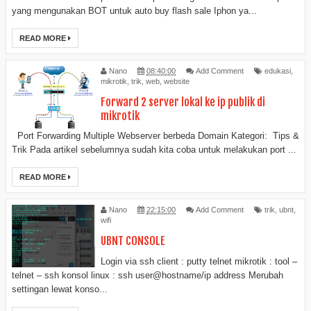
yang mengunakan BOT untuk auto buy flash sale Iphon ya...
READ MORE
Nano
08:40:00
Add Comment
edukasi
,
mikrotik
,
trik
,
web
,
website
Forward 2 server lokal ke ip publik di
mikrotik
Port Forwarding Multiple Webserver berbeda Domain Kategori: Tips &
Trik Pada artikel sebelumnya sudah kita coba untuk melakukan port ...
READ MORE
Nano
22:15:00
Add Comment
trik
,
ubnt
,
wifi
UBNT CONSOLE
Login via ssh client : putty telnet mikrotik : tool –
telnet – ssh konsol linux : ssh user@hostname/ip address Merubah
settingan lewat konso...