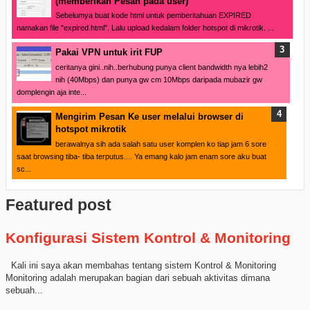
(memberikan Pesan pada user)
Sebelumya buat kode html untuk pemberitahuan EXPIRED
namakan file "expired.html". Lalu upload kedalam folder hotspot di mikrotik. ...
Pakai VPN untuk irit FUP
ceritanya gini..nih..berhubung punya client bandwidth nya lebih2
nih (40Mbps) dan punya gw cm 10Mbps daripada mubazir gw
domplengin aja inte...
Mengirim Pesan Ke user melalui browser di
hotspot mikrotik
berawalnya sih ada salah satu user komplen ko tiap jam 6 sore
saat browsing tiba- tiba terputus.... Ya emang kalo jam enam sore aku buat
sc...
Featured post
Konfigurasi Sistem Kontrol & Monitoring
Kali ini saya akan membahas tentang sistem Kontrol & Monitoring
Monitoring adalah merupakan bagian dari sebuah aktivitas dimana
sebuah...