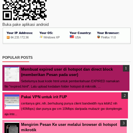
Buka pake aplikasi android
POPULAR POSTS
Membuat expired user di hotspot dan direct block
(memberikan Pesan pada user)
Sebelumya buat kode html untuk pemberitahuan EXPIRED namakan
file "expired.html". Lalu upload kedalam folder hotspot di mikrotik. ...
Pakai VPN untuk irit FUP
ceritanya gini..nih..berhubung punya client bandwidth nya lebih2 nih
(40Mbps) dan punya gw cm 10Mbps daripada mubazir gw domplengin
aja inte...
Mengirim Pesan Ke user melalui browser di hotspot
mikrotik