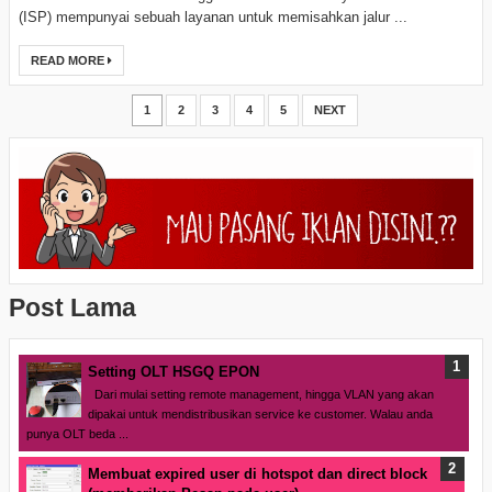
(ISP) mempunyai sebuah layanan untuk memisahkan jalur ...
READ MORE
1
2
3
4
5
NEXT
Post Lama
Setting OLT HSGQ EPON
Dari mulai setting remote management, hingga VLAN yang akan
dipakai untuk mendistribusikan service ke customer. Walau anda
punya OLT beda ...
Membuat expired user di hotspot dan direct block