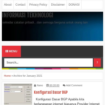
About
Contact
Privacy Policy
Disclaimer
DONASI
INFORMASI TEKHNOLOGI
sekedar catatan pribadi...dan semoga berguna untuk orang lain
MENU
Home
»
Archive for January 2021
Nano
00:20:00
Add Comment
Konfigurasi Dasar BGP
Konfigurasi Dasar BGP Apabila kita
berlangganan internet biasanya Provider Internet