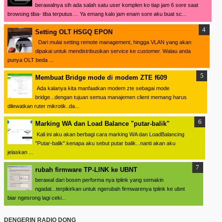
berawalnya sih ada salah satu user komplen ko tiap jam 6 sore saat
browsing tiba- tiba terputus.... Ya emang kalo jam enam sore aku buat sc...
Setting OLT HSGQ EPON
Dari mulai setting remote management, hingga VLAN yang akan
dipakai untuk mendistribusikan service ke customer. Walau anda
punya OLT beda ...
Membuat Bridge mode di modem ZTE f609
Ada kalanya kita manfaatkan modem zte sebagai mode
bridge...dengan tujuan semua manajemen client memang harus
dilewatkan ruter mikrotik..da...
Marking WA dan Load Balance "putar-balik"
Kali ini aku akan berbagi cara marking WA dan LoadBalancing
"Putar-balik".kenapa aku sebut putar balik...nanti akan aku
jelaskan ...
rubah firmware TP-LINK ke UBNT
berawal dari bosen performa nya tplink yang semakin
ngadat...terpikirkan untuk ngerubah firmwarenya tplink ke ubnt
biar ngesrong lagi ceki...
DENGERIN RADIO DONG