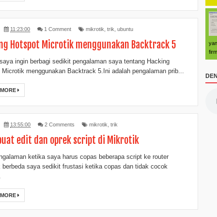
11:23:00
1 Comment
mikrotik
,
trik
,
ubuntu
ng Hotspot Microtik menggunakan Backtrack 5
yan
fir
i saya ingin berbagi sedikit pengalaman saya tentang Hacking
 Microtik menggunakan Backtrack 5.Ini adalah pengalaman prib...
DEN
 MORE
13:55:00
2 Comments
mikrotik
,
trik
buat edit dan oprek script di Mikrotik
ngalaman ketika saya harus copas beberapa script ke router
k berbeda saya sedikit frustasi ketika copas dan tidak cocok
.
 MORE