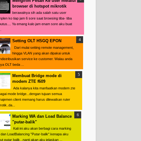
Mengirim Pesan Ke user melalui
browser di hotspot mikrotik
berawalnya sih ada salah satu user
plen ko tiap jam 6 sore saat browsing tiba- tiba
putus.... Ya emang kalo jam enam sore aku buat
.
Setting OLT HSGQ EPON
Dari mulai setting remote management,
hingga VLAN yang akan dipakai untuk
distribusikan service ke customer. Walau anda
ya OLT beda ...
Membuat Bridge mode di
modem ZTE f609
Ada kalanya kita manfaatkan modem zte
agai mode bridge...dengan tujuan semua
ajemen client memang harus dilewatkan ruter
otik..da...
Marking WA dan Load Balance
"putar-balik"
Kali ini aku akan berbagi cara marking
dan LoadBalancing "Putar-balik".kenapa aku
ut putar balik...nanti akan aku jelaskan ...