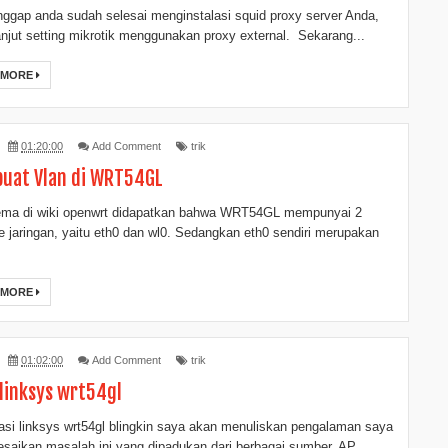
ggap anda sudah selesai menginstalasi squid proxy server Anda,
anjut setting mikrotik menggunakan proxy external. Sekarang...
 MORE
01:20:00
Add Comment
trik
uat Vlan di WRT54GL
kema di wiki openwrt didapatkan bahwa WRT54GL mempunyai 2
ce jaringan, yaitu eth0 dan wl0. Sedangkan eth0 sendiri merupakan
 MORE
01:02:00
Add Comment
trik
 linksys wrt54gl
si linksys wrt54gl blingkin saya akan menuliskan pengalaman saya
saikan masalah ini yang dipadukan dari berbagai sumber. AP...