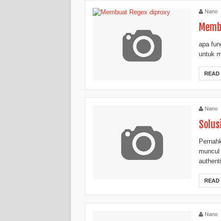
Nano
Membu
apa fung
untuk m
READ
Nano
Solus
Pernahk
muncul 
authenti
READ
Nano