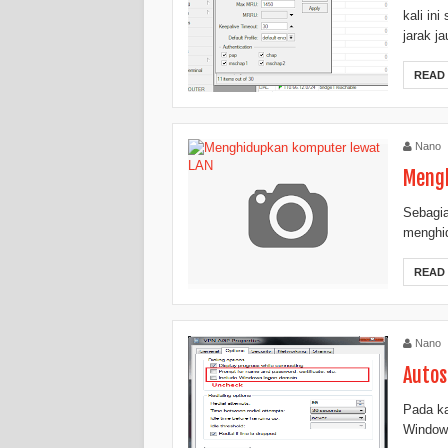
kali in
jarak j
READ
Nano
Mengh
Sebagia
menghid
READ
Nano
Autos
Pada ka
Windows