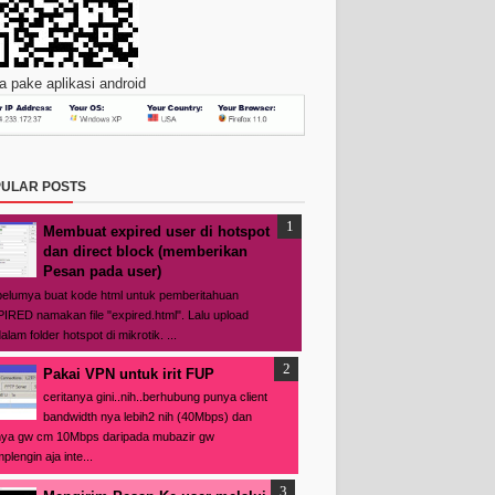
 pake aplikasi android
ULAR POSTS
Membuat expired user di hotspot
dan direct block (memberikan
Pesan pada user)
elumya buat kode html untuk pemberitahuan
IRED namakan file "expired.html". Lalu upload
alam folder hotspot di mikrotik. ...
Pakai VPN untuk irit FUP
ceritanya gini..nih..berhubung punya client
bandwidth nya lebih2 nih (40Mbps) dan
ya gw cm 10Mbps daripada mubazir gw
plengin aja inte...