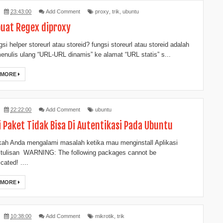
23:43:00
Add Comment
proxy
,
trik
,
ubuntu
at Regex diproxy
si helper storeurl atau storeid? fungsi storeurl atau storeid adalah
enulis ulang “URL-URL dinamis” ke alamat “URL statis” s...
 MORE
22:22:00
Add Comment
ubuntu
i Paket Tidak Bisa Di Autentikasi Pada Ubuntu
ah Anda mengalami masalah ketika mau menginstall Aplikasi
tulisan WARNING: The following packages cannot be
cated! ....
 MORE
10:38:00
Add Comment
mikrotik
,
trik