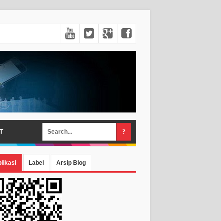
T
likasi
Label
Arsip Blog