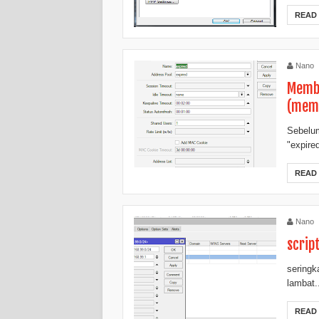
READ
Nano
Membu
(memb
Sebelu
"expired
READ
Nano
scrip
seringk
lambat.
READ