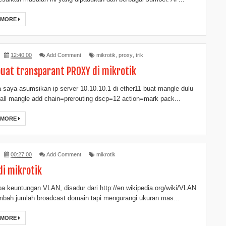
 MORE
12:40:00
Add Comment
mikrotik
,
proxy
,
trik
at transparant PROXY di mikrotik
 saya asumsikan ip server 10.10.10.1 di ether11 buat mangle dulu
ewall mangle add chain=prerouting dscp=12 action=mark pack...
 MORE
00:27:00
Add Comment
mikrotik
di mikrotik
a keuntungan VLAN, disadur dari http://en.wikipedia.org/wiki/VLAN
bah jumlah broadcast domain tapi mengurangi ukuran mas...
 MORE