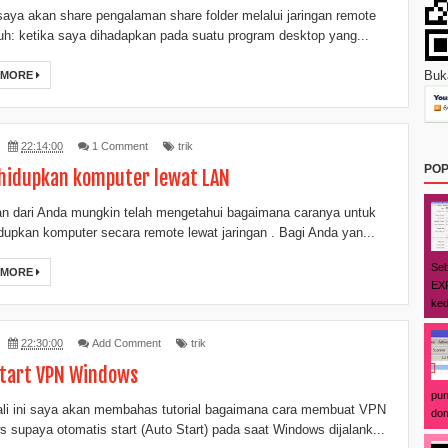
i saya akan share pengalaman share folder melalui jaringan remote
auh: ketika saya dihadapkan pada suatu program desktop yang...
Buka
 MORE
22:14:00
1 Comment
trik
POP
idupkan komputer lewat LAN
n dari Anda mungkin telah mengetahui bagaimana caranya untuk
upkan komputer secara remote lewat jaringan . Bagi Anda yan...
Seb
 MORE
EXP
ked
22:30:00
Add Comment
trik
tart VPN Windows
pun
li ini saya akan membahas tutorial bagaimana cara membuat VPN
dom
 supaya otomatis start (Auto Start) pada saat Windows dijalank...