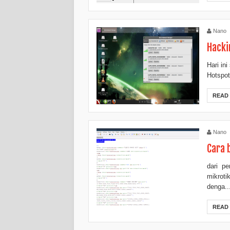
Nano
Hacki
Hari in
Hotspot
READ
Nano
Cara 
dari pe
mikroti
denga..
READ