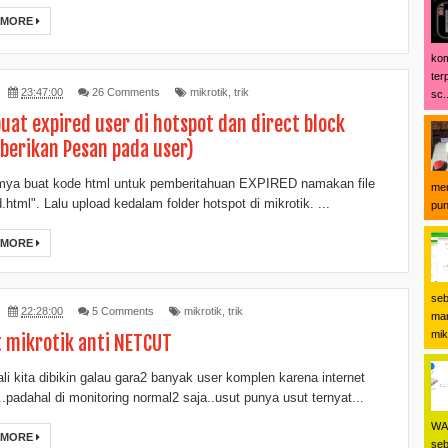
 MORE
kom
ter
23:47:00
26 Comments
mikrotik
,
trik
sc..
at expired user di hotspot dan direct block
erikan Pesan pada user)
mya buat kode html untuk pemberitahuan EXPIRED namakan file
men
.html". Lalu upload kedalam folder hotspot di mikrotik. ...
pun
 MORE
seb
22:28:00
5 Comments
mikrotik
,
trik
man
mikr
t mikrotik anti NETCUT
ali kita dibikin galau gara2 banyak user komplen karena internet
..padahal di monitoring normal2 saja..usut punya usut ternyat...
WA 
 MORE
seb