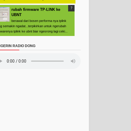
rubah firmware TP-LINK ke
UBNT
berawal dari bosen performa nya tplink
g semakin ngadat...terpikirkan untuk ngerubah
mwarenya tplink ke ubnt biar ngesrong lagi ceki...
GERIN RADIO DONG