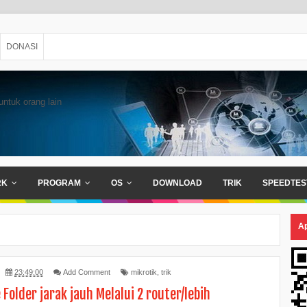
DONASI
untuk orang lain
RK
PROGRAM
OS
DOWNLOAD
TRIK
SPEEDTES
Ap
23:49:00
Add Comment
mikrotik
,
trik
 Folder jarak jauh Melalui 2 router/lebih