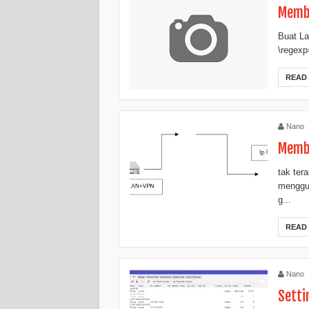
Membu
Buat La
\regexp=
READ
Nano
Membu
tak te
menggun
g...
READ
Nano
Setti