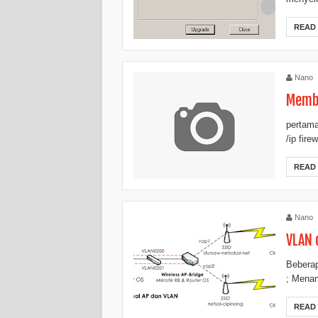
READ
Nano
Membu
pertama
/ip fir
READ
Nano
VLAN 
Beberap
; Menam
READ