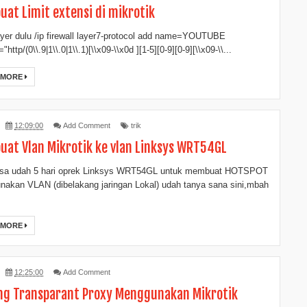
at Limit extensi di mikrotik
yer dulu /ip firewall layer7-protocol add name=YOUTUBE
"http/(0\\.9|1\\.0|1\\.1)[\\x09-\\x0d ][1-5][0-9][0-9][\\x09-\\...
 MORE
12:09:00
Add Comment
trik
at Vlan Mikrotik ke vlan Linksys WRT54GL
rasa udah 5 hari oprek Linksys WRT54GL untuk membuat HOTSPOT
akan VLAN (dibelakang jaringan Lokal) udah tanya sana sini,mbah
 MORE
12:25:00
Add Comment
ng Transparant Proxy Menggunakan Mikrotik