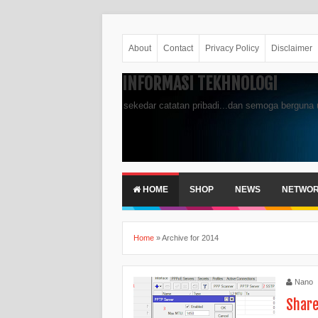
About
Contact
Privacy Policy
Disclaimer
INFORMASI TEKHNOLOGI
sekedar catatan pribadi...dan semoga berguna 
HOME
SHOP
NEWS
NETWO
Home
»
Archive for 2014
Nano
Share