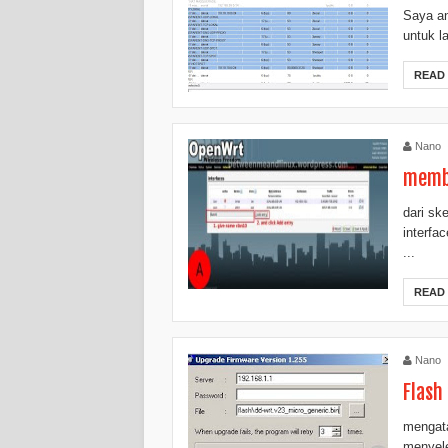
Saya an
untuk l
READ
Nano
memb
dari s
interfa
...
READ
Nano
Flash
mengata
menyele