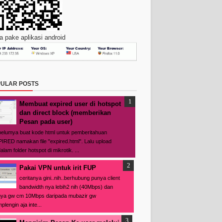
 pake aplikasi android
ULAR POSTS
Membuat expired user di hotspot
dan direct block (memberikan
Pesan pada user)
elumya buat kode html untuk pemberitahuan
IRED namakan file "expired.html". Lalu upload
alam folder hotspot di mikrotik. ...
Pakai VPN untuk irit FUP
ceritanya gini..nih..berhubung punya client
bandwidth nya lebih2 nih (40Mbps) dan
ya gw cm 10Mbps daripada mubazir gw
plengin aja inte...