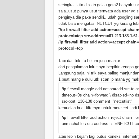
seringkali kita dibikin galau gara2 banyak u
saja..usut punya usut ternyata ada user y
penginya dia pake sendiri...udah googling s
tidak bisa mengatasi NETCUT yg kurang lebi
"
/ip firewall filter add action=accept ch
protocol=tcp src-address=61.213.183.1-61
/ip firewall filter add action=accept cha
protocol=tcp
Tapi dari trik itu belum juga manjur.....
dari pengalaman lalu saya berpikir kenapa g
Langsung saja ini trik saya paling manjur d
1.buat mangle dulu utk scan ip mana yg m
/ip firewall mangle add action=add-src-to-
timeout=0s chain=forward \ disabled=no ds
src-port=136-138 comment="netcutlist"
kemudian buat filternya untuk mereject..jadi
/ip firewall filter add action=reject chain=
unreachable \ src-address-list=NETCUT c
atau lebih kejam lagi putus koneksi internet