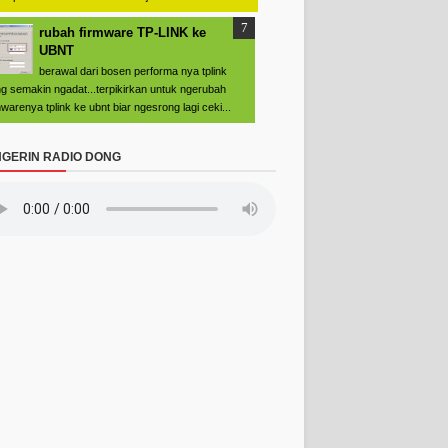
rubah firmware TP-LINK ke
UBNT
berawal dari bosen performa nya tplink
g semakin ngadat...terpikirkan untuk ngerubah
mwarenya tplink ke ubnt biar ngesrong lagi ceki...
GERIN RADIO DONG