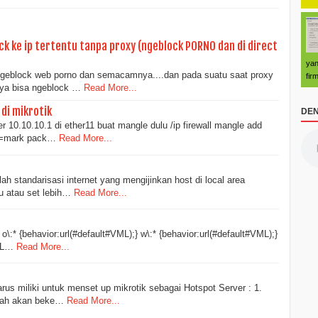
k ke ip tertentu tanpa proxy (ngeblock PORNO dan di direct
yan
geblock web porno dan semacamnya....dan pada suatu saat proxy
fir
nya bisa ngeblock …
Read More...
di mikrotik
DEN
 10.10.10.1 di ether11 buat mangle dulu /ip firewall mangle add
on=mark pack…
Read More...
ah standarisasi internet yang mengijinkan host di local area
 atau set lebih…
Read More...
 o\:* {behavior:url(#default#VML);} w\:* {behavior:url(#default#VML);}
VML…
Read More...
us miliki untuk menset up mikrotik sebagai Hotspot Server : 1.
udah akan beke…
Read More...