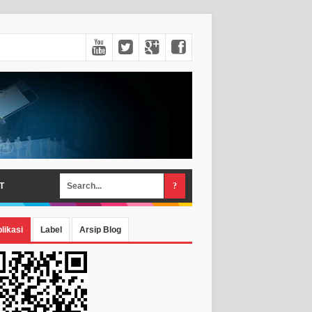
T
likasi
Label
Arsip Blog