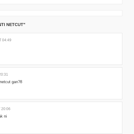
NTI NETCUT"
 04:49
20:31
 netcut gan?8
 20:06
ak ni