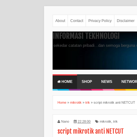
About
Contact
Privacy Policy
Disclaimer
INFORMASI TEKHNOLOGI
sekedar catatan pribadi...dan semoga berguna 
HOME
SHOP
NEWS
NETWO
Home
»
mikrotik
»
trik
»
script mikrotik anti NETCUT
Nano
22:28:00
mikrotik
,
trik
script mikrotik anti NETCUT