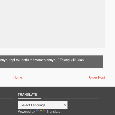
nnya, tapi tak perlu memamerkannya..".Tolong klik iklan
Home
Older Post
TRANSLATE
Powered by
Translate