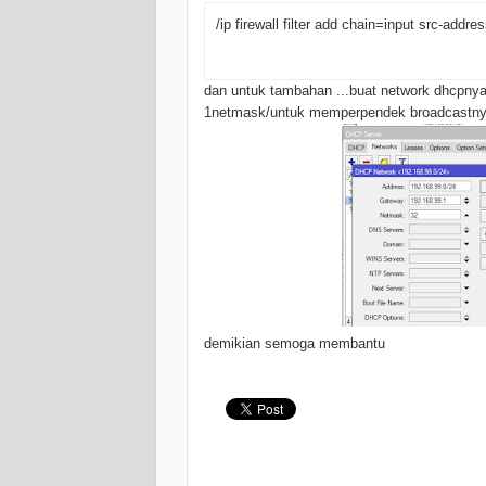
/ip firewall filter add chain=input src-a
dan untuk tambahan ...buat network dhcpny
1netmask/untuk memperpendek broadcastny
demikian semoga membantu