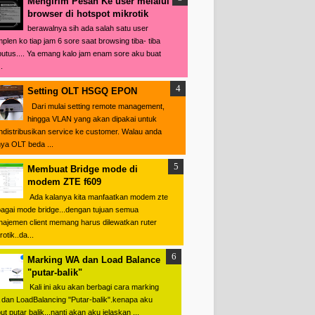
Mengirim Pesan Ke user melalui
browser di hotspot mikrotik
berawalnya sih ada salah satu user
plen ko tiap jam 6 sore saat browsing tiba- tiba
putus.... Ya emang kalo jam enam sore aku buat
.
Setting OLT HSGQ EPON
Dari mulai setting remote management,
hingga VLAN yang akan dipakai untuk
distribusikan service ke customer. Walau anda
ya OLT beda ...
Membuat Bridge mode di
modem ZTE f609
Ada kalanya kita manfaatkan modem zte
agai mode bridge...dengan tujuan semua
ajemen client memang harus dilewatkan ruter
otik..da...
Marking WA dan Load Balance
"putar-balik"
Kali ini aku akan berbagi cara marking
dan LoadBalancing "Putar-balik".kenapa aku
ut putar balik...nanti akan aku jelaskan ...