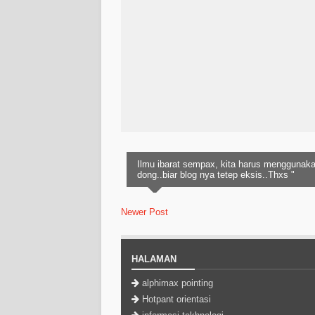
Ilmu ibarat sempax, kita harus menggunaka
dong..biar blog nya tetep eksis..Thxs "
Newer Post
HALAMAN
alphimax pointing
Hotpant orientasi