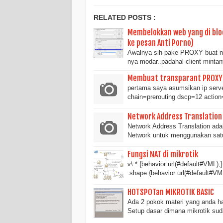
RELATED POSTS :
Membelokkan web yang di bloc
ke pesan Anti Porno)
Awalnya sih pake PROXY buat n
nya modar..padahal client minta
Membuat transparant PROXY 
pertama saya asumsikan ip server
chain=prerouting dscp=12 acti
Network Address Translation
Network Address Translation adal
Network untuk menggunakan satu
Fungsi NAT di mikrotik
v\:* {behavior:url(#default#VML);}
.shape {behavior:url(#default#
HOTSPOTan MIKROTIK BASIC
Ada 2 pokok materi yang anda har
Setup dasar dimana mikrotik s