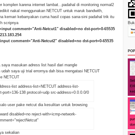
ser komplen karena internet lambat...padahal di monitoring normal2
g sedikit nakal menggunakan NETCUT untuk maruk bandwith,
ana kemari kebanyakan cuma hasil copas sana-sini padahal trik itu
h scripnya
Buka
ain=input comment="Anti-Netcut1" disabled=no dst-port=0-65535
.213.183.254
in=input comment="Anti-Netcut2" disabled=no dst-port=0-65535
POP
a saya masukan adress list hasil dari mangle
an udah saya uji trial errornya dah bisa mengatasi NETCUT
ake NETCUT
Seb
EXP
address-list address-list=NETCUT address-list-
ked
t-port=136-138 protocol=udp src-address=0.0.0.0/0
 kalo user pake netcut dia kesulitan untuk browsing
forward disabled=no reject-with=icmp-network-
pun
omment="rejectNetcut"
dom
nya sekalian