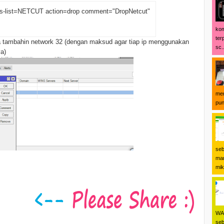
ddress-list=NETCUT action=drop comment="DropNetcut"
kom
ter
a tambahin network 32 (dengan maksud agar tiap ip menggunakan
sc..
a)
men
pun
seb
man
mikr
WA 
seb