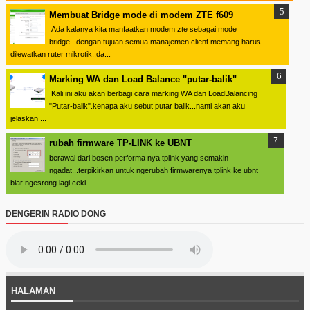
Membuat Bridge mode di modem ZTE f609
Ada kalanya kita manfaatkan modem zte sebagai mode
bridge...dengan tujuan semua manajemen client memang harus
dilewatkan ruter mikrotik..da...
Marking WA dan Load Balance "putar-balik"
Kali ini aku akan berbagi cara marking WA dan LoadBalancing
"Putar-balik".kenapa aku sebut putar balik...nanti akan aku
jelaskan ...
rubah firmware TP-LINK ke UBNT
berawal dari bosen performa nya tplink yang semakin
ngadat...terpikirkan untuk ngerubah firmwarenya tplink ke ubnt
biar ngesrong lagi ceki...
DENGERIN RADIO DONG
HALAMAN