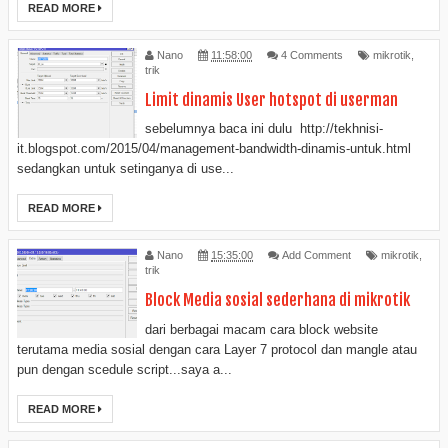
READ MORE
Nano
11:58:00
4 Comments
mikrotik
,
trik
Limit dinamis User hotspot di userman
sebelumnya baca ini dulu http://tekhnisi-
it.blogspot.com/2015/04/management-bandwidth-dinamis-untuk.html
sedangkan untuk setinganya di use...
READ MORE
Nano
15:35:00
Add Comment
mikrotik
,
trik
Block Media sosial sederhana di mikrotik
dari berbagai macam cara block website
terutama media sosial dengan cara Layer 7 protocol dan mangle atau
pun dengan scedule script...saya a...
READ MORE