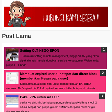
Post Lama
Setting OLT HSGQ EPON
Dari mulai setting remote management, hingga VLAN yang akan
dipakai untuk mendistribusikan service ke customer. Walau anda
punya OLT beda ...
Membuat expired user di hotspot dan direct block
(memberikan Pesan pada user)
Sebelumya buat kode html untuk pemberitahuan EXPIRED
namakan file "expired.html". Lalu upload kedalam folder hotspot di mikrotik. ...
Pakai VPN untuk irit FUP
ceritanya gini..nih..berhubung punya client bandwidth nya lebih2
nih (40Mbps) dan punya gw cm 10Mbps daripada mubazir gw
domplengin aja inte...