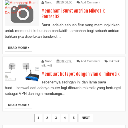
Nano
10:56:00
Add Comment
Memahami Burst Antrian MikroTik
RouterOS
Burst adalah sebuah fitur yang memungkinkan
untuk memenuhi kebutuhan bandwidth tambahan bagi sebuah antrian
bahkan jika diperlukan bandwidt...
READ MORE
Nano
10:21:00
Add Comment
mikrotik
,
trik
,
wifi
Membuat hotspot dengan vlan di mikrotik
sebenernya setingan ini dah lama saya
buat....berawal dari adanya router lagi dibawah mikrotik yang berfungsi
sebagai VPN dan ingin membangu...
READ MORE
1
2
3
4
5
NEXT