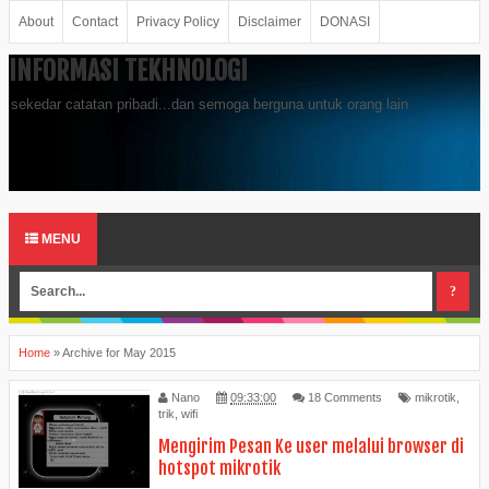
About
Contact
Privacy Policy
Disclaimer
DONASI
INFORMASI TEKHNOLOGI
sekedar catatan pribadi...dan semoga berguna untuk orang lain
MENU
Home
»
Archive for May 2015
Nano
09:33:00
18 Comments
mikrotik
,
trik
,
wifi
Mengirim Pesan Ke user melalui browser di
hotspot mikrotik