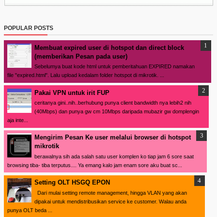
POPULAR POSTS
Membuat expired user di hotspot dan direct block
(memberikan Pesan pada user)
Sebelumya buat kode html untuk pemberitahuan EXPIRED namakan
file "expired.html". Lalu upload kedalam folder hotspot di mikrotik. ...
Pakai VPN untuk irit FUP
ceritanya gini..nih..berhubung punya client bandwidth nya lebih2 nih
(40Mbps) dan punya gw cm 10Mbps daripada mubazir gw domplengin
aja inte...
Mengirim Pesan Ke user melalui browser di hotspot
mikrotik
berawalnya sih ada salah satu user komplen ko tiap jam 6 sore saat
browsing tiba- tiba terputus.... Ya emang kalo jam enam sore aku buat sc...
Setting OLT HSGQ EPON
Dari mulai setting remote management, hingga VLAN yang akan
dipakai untuk mendistribusikan service ke customer. Walau anda
punya OLT beda ...