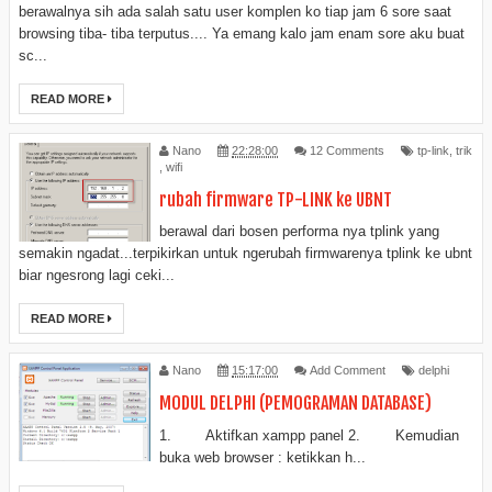
berawalnya sih ada salah satu user komplen ko tiap jam 6 sore saat
browsing tiba- tiba terputus.... Ya emang kalo jam enam sore aku buat
sc...
READ MORE
Nano
22:28:00
12 Comments
tp-link
,
trik
,
wifi
rubah firmware TP-LINK ke UBNT
berawal dari bosen performa nya tplink yang
semakin ngadat...terpikirkan untuk ngerubah firmwarenya tplink ke ubnt
biar ngesrong lagi ceki...
READ MORE
Nano
15:17:00
Add Comment
delphi
MODUL DELPHI (PEMOGRAMAN DATABASE)
1. Aktifkan xampp panel 2. Kemudian
buka web browser : ketikkan h...