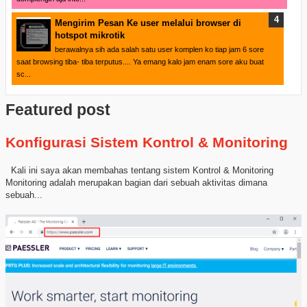
Mengirim Pesan Ke user melalui browser di
hotspot mikrotik
berawalnya sih ada salah satu user komplen ko tiap jam 6 sore
saat browsing tiba- tiba terputus.... Ya emang kalo jam enam sore aku buat
sc...
Featured post
Konfigurasi Sistem Kontrol & Monitoring
Kali ini saya akan membahas tentang sistem Kontrol & Monitoring
Monitoring adalah merupakan bagian dari sebuah aktivitas dimana
sebuah...