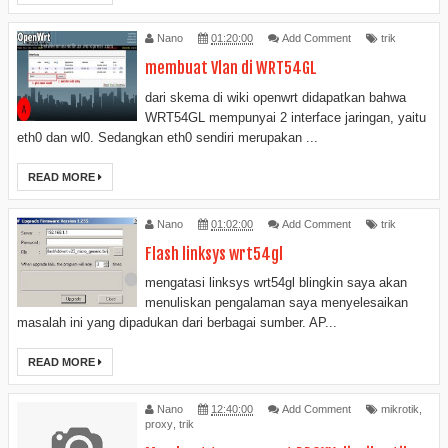
Nano
01:20:00
Add Comment
trik
membuat Vlan di WRT54GL
dari skema di wiki openwrt didapatkan bahwa
WRT54GL mempunyai 2 interface jaringan, yaitu
eth0 dan wl0. Sedangkan eth0 sendiri merupakan ...
READ MORE
Nano
01:02:00
Add Comment
trik
Flash linksys wrt54gl
mengatasi linksys wrt54gl blingkin saya akan
menuliskan pengalaman saya menyelesaikan
masalah ini yang dipadukan dari berbagai sumber. AP...
READ MORE
Nano
12:40:00
Add Comment
mikrotik
,
proxy
,
trik