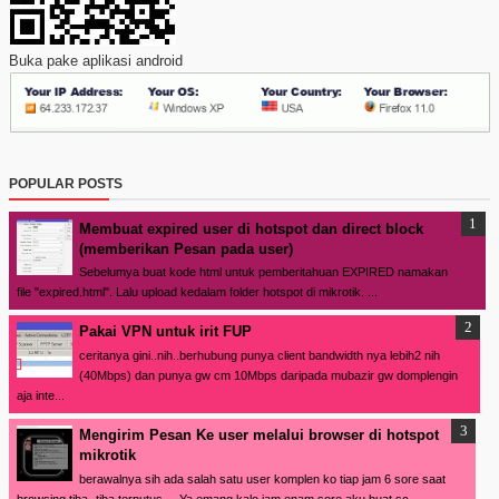
Buka pake aplikasi android
POPULAR POSTS
Membuat expired user di hotspot dan direct block
(memberikan Pesan pada user)
Sebelumya buat kode html untuk pemberitahuan EXPIRED namakan
file "expired.html". Lalu upload kedalam folder hotspot di mikrotik. ...
Pakai VPN untuk irit FUP
ceritanya gini..nih..berhubung punya client bandwidth nya lebih2 nih
(40Mbps) dan punya gw cm 10Mbps daripada mubazir gw domplengin
aja inte...
Mengirim Pesan Ke user melalui browser di hotspot
mikrotik
berawalnya sih ada salah satu user komplen ko tiap jam 6 sore saat
browsing tiba- tiba terputus.... Ya emang kalo jam enam sore aku buat sc...