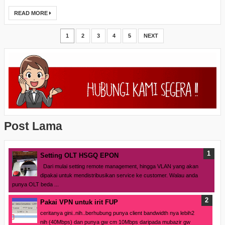
READ MORE
1
2
3
4
5
NEXT
Post Lama
Setting OLT HSGQ EPON
Dari mulai setting remote management, hingga VLAN yang akan
dipakai untuk mendistribusikan service ke customer. Walau anda
punya OLT beda ...
Pakai VPN untuk irit FUP
ceritanya gini..nih..berhubung punya client bandwidth nya lebih2
nih (40Mbps) dan punya gw cm 10Mbps daripada mubazir gw