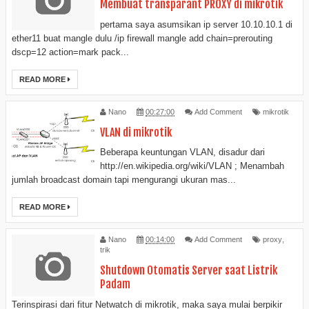
Membuat transparant PROXY di mikrotik
pertama saya asumsikan ip server 10.10.10.1 di
ether11 buat mangle dulu /ip firewall mangle add chain=prerouting
dscp=12 action=mark pack...
READ MORE
Nano
00:27:00
Add Comment
mikrotik
VLAN di mikrotik
Beberapa keuntungan VLAN, disadur dari
http://en.wikipedia.org/wiki/VLAN ; Menambah
jumlah broadcast domain tapi mengurangi ukuran mas...
READ MORE
Nano
00:14:00
Add Comment
proxy
,
trik
Shutdown Otomatis Server saat Listrik
Padam
Terinspirasi dari fitur Netwatch di mikrotik, maka saya mulai berpikir