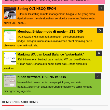
Setting OLT HSGQ EPON
Dari mulai setting remote management, hingga VLAN yang akan
dipakai untuk mendistribusikan service ke customer. Walau anda
punya OLT beda ...
Membuat Bridge mode di modem ZTE f609
Ada kalanya kita manfaatkan modem zte sebagai mode
bridge...dengan tujuan semua manajemen client memang harus
dilewatkan ruter mikrotik..da...
Marking WA dan Load Balance "putar-balik"
Kali ini aku akan berbagi cara marking WA dan LoadBalancing
"Putar-balik".kenapa aku sebut putar balik...nanti akan aku
jelaskan ...
rubah firmware TP-LINK ke UBNT
berawal dari bosen performa nya tplink yang semakin
ngadat...terpikirkan untuk ngerubah firmwarenya tplink ke ubnt
biar ngesrong lagi ceki...
DENGERIN RADIO DONG