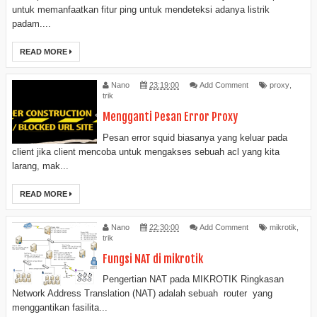
untuk memanfaatkan fitur ping untuk mendeteksi adanya listrik
padam....
READ MORE
Nano
23:19:00
Add Comment
proxy
,
trik
Mengganti Pesan Error Proxy
Pesan error squid biasanya yang keluar pada
client jika client mencoba untuk mengakses sebuah acl yang kita
larang, mak...
READ MORE
Nano
22:30:00
Add Comment
mikrotik
,
trik
Fungsi NAT di mikrotik
Pengertian NAT pada MIKROTIK Ringkasan
Network Address Translation (NAT) adalah sebuah router yang
menggantikan fasilita...