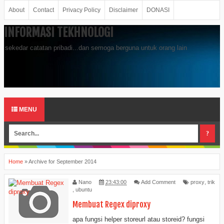
About
Contact
Privacy Policy
Disclaimer
DONASI
INFORMASI TEKHNOLOGI
sekedar catatan pribadi...dan semoga berguna untuk orang lain
MENU
Home
»
Archive for September 2014
Nano
23:43:00
Add Comment
proxy
,
trik
,
ubuntu
Membuat Regex diproxy
apa fungsi helper storeurl atau storeid? fungsi