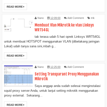
READ MORE
Nano
12:09:00
Add Comment
trik
Membuat Vlan Mikrotik ke vlan Linksys
WRT54GL
tak terasa udah 5 hari oprek Linksys WRT54GL
untuk membuat HOTSPOT menggunakan VLAN (dibelakang jaringan
Lokal) udah tanya sana sini,mbah g...
READ MORE
Nano
12:25:00
Add Comment
Setting Transparant Proxy Menggunakan
Mikrotik
Saya anggap anda sudah selesai menginstalasi
squid proxy server Anda, untuk lanjut setting mikrotik menggunakan
proxy external. Sekarang...
READ MORE