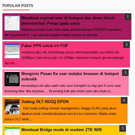
POPULAR POSTS
Membuat expired user di hotspot dan direct block
(memberikan Pesan pada user)
Sebelumya buat kode html untuk pemberitahuan EXPIRED namakan
file "expired.html". Lalu upload kedalam folder hotspot di mikrotik. ...
Pakai VPN untuk irit FUP
ceritanya gini..nih..berhubung punya client bandwidth nya lebih2 nih
(40Mbps) dan punya gw cm 10Mbps daripada mubazir gw domplengin
aja inte...
Mengirim Pesan Ke user melalui browser di hotspot
mikrotik
berawalnya sih ada salah satu user komplen ko tiap jam 6 sore saat
browsing tiba- tiba terputus.... Ya emang kalo jam enam sore aku buat sc...
Setting OLT HSGQ EPON
Dari mulai setting remote management, hingga VLAN yang akan
dipakai untuk mendistribusikan service ke customer. Walau anda
punya OLT beda ...
Membuat Bridge mode di modem ZTE f609