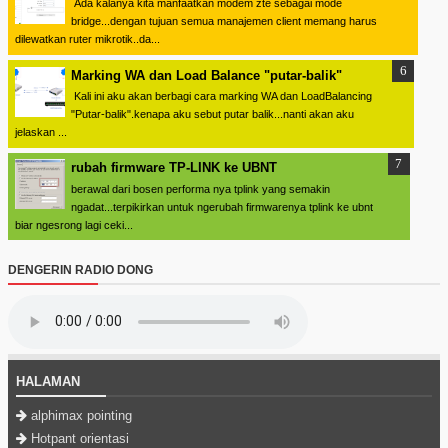
Ada kalanya kita manfaatkan modem zte sebagai mode
bridge...dengan tujuan semua manajemen client memang harus
dilewatkan ruter mikrotik..da...
Marking WA dan Load Balance "putar-balik"
Kali ini aku akan berbagi cara marking WA dan LoadBalancing
"Putar-balik".kenapa aku sebut putar balik...nanti akan aku
jelaskan ...
rubah firmware TP-LINK ke UBNT
berawal dari bosen performa nya tplink yang semakin
ngadat...terpikirkan untuk ngerubah firmwarenya tplink ke ubnt
biar ngesrong lagi ceki...
DENGERIN RADIO DONG
HALAMAN
alphimax pointing
Hotpant orientasi