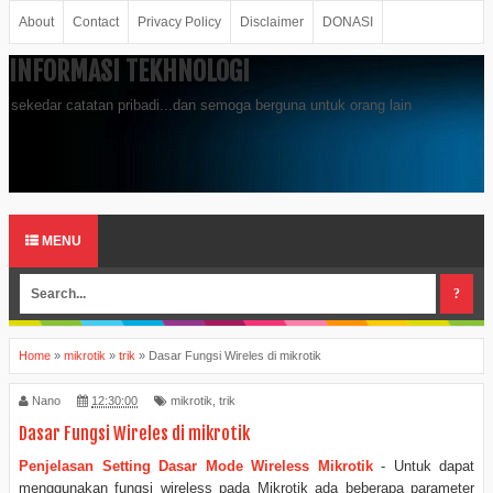
About
Contact
Privacy Policy
Disclaimer
DONASI
INFORMASI TEKHNOLOGI
sekedar catatan pribadi...dan semoga berguna untuk orang lain
MENU
Home
»
mikrotik
»
trik
»
Dasar Fungsi Wireles di mikrotik
Nano
12:30:00
mikrotik
,
trik
Dasar Fungsi Wireles di mikrotik
Penjelasan Setting Dasar Mode Wireless Mikrotik
- Untuk dapat
menggunakan fungsi wireless pada Mikrotik ada beberapa parameter