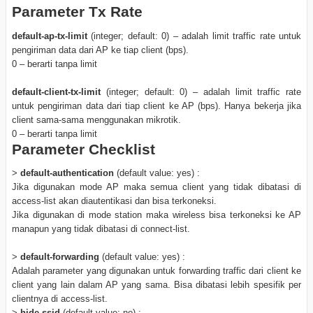
Parameter Tx Rate
default-ap-tx-limit
(integer; default: 0) – adalah limit traffic rate untuk
pengiriman data dari AP ke tiap client (bps).
0 – berarti tanpa limit
default-client-tx-limit
(integer; default: 0) – adalah limit traffic rate
untuk pengiriman data dari tiap client ke AP (bps). Hanya bekerja jika
client sama-sama menggunakan mikrotik.
0 – berarti tanpa limit
Parameter Checklist
>
default-authentication
(default value: yes) :
Jika digunakan mode AP maka semua client yang tidak dibatasi di
access-list akan diautentikasi dan bisa terkoneksi.
Jika digunakan di mode station maka wireless bisa terkoneksi ke AP
manapun yang tidak dibatasi di connect-list.
>
default-forwarding
(default value: yes) :
Adalah parameter yang digunakan untuk forwarding traffic dari client ke
client yang lain dalam AP yang sama. Bisa dibatasi lebih spesifik per
clientnya di access-list.
>
hide-ssid
(default value: no) :