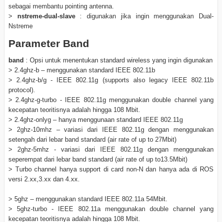
sebagai membantu pointing antenna.
>
nstreme-dual-slave
: digunakan jika ingin menggunakan Dual-
Nstreme
Parameter Band
band
: Opsi untuk menentukan standard wireless yang ingin digunakan
> 2.4ghz-b – menggunakan standard IEEE 802.11b
> 2.4ghz-b/g - IEEE 802.11g (supports also legacy IEEE 802.11b
protocol).
> 2.4ghz-g-turbo - IEEE 802.11g menggunakan double channel yang
kecepatan teoritisnya adalah hingga 108 Mbit.
> 2.4ghz-onlyg – hanya menggunaan standard IEEE 802.11g
> 2ghz-10mhz – variasi dari IEEE 802.11g dengan menggunakan
setengah dari lebar band standard (air rate of up to 27Mbit)
> 2ghz-5mhz - variasi dari IEEE 802.11g dengan menggunakan
seperempat dari lebar band standard (air rate of up to13.5Mbit)
> Turbo channel hanya support di card non-N dan hanya ada di ROS
versi 2.xx,3.xx dan 4.xx.
> 5ghz – menggunakan standard IEEE 802.11a 54Mbit.
> 5ghz-turbo - IEEE 802.11a menggunakan double channel yang
kecepatan teoritisnya adalah hingga 108 Mbit.