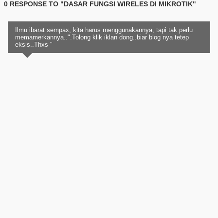
0 RESPONSE TO "DASAR FUNGSI WIRELES DI MIKROTIK"
Ilmu ibarat sempax, kita harus menggunakannya, tapi tak perlu
memamerkannya..".Tolong klik iklan dong..biar blog nya tetep
eksis..Thxs "