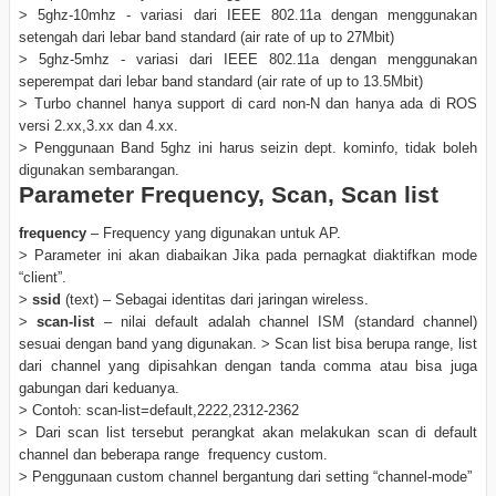
> 5ghz-10mhz - variasi dari IEEE 802.11a dengan menggunakan
setengah dari lebar band standard (air rate of up to 27Mbit)
> 5ghz-5mhz - variasi dari IEEE 802.11a dengan menggunakan
seperempat dari lebar band standard (air rate of up to 13.5Mbit)
> Turbo channel hanya support di card non-N dan hanya ada di ROS
versi 2.xx,3.xx dan 4.xx.
> Penggunaan Band 5ghz ini harus seizin dept. kominfo, tidak boleh
digunakan sembarangan.
Parameter Frequency, Scan, Scan list
frequency
– Frequency yang digunakan untuk AP.
> Parameter ini akan diabaikan Jika pada pernagkat diaktifkan mode
“client”.
>
ssid
(text) – Sebagai identitas dari jaringan wireless.
>
scan-list
– nilai default adalah channel ISM (standard channel)
sesuai dengan band yang digunakan. > Scan list bisa berupa range, list
dari channel yang dipisahkan dengan tanda comma atau bisa juga
gabungan dari keduanya.
> Contoh: scan-list=default,2222,2312-2362
> Dari scan list tersebut perangkat akan melakukan scan di default
channel dan beberapa range frequency custom.
> Penggunaan custom channel bergantung dari setting “channel-mode”