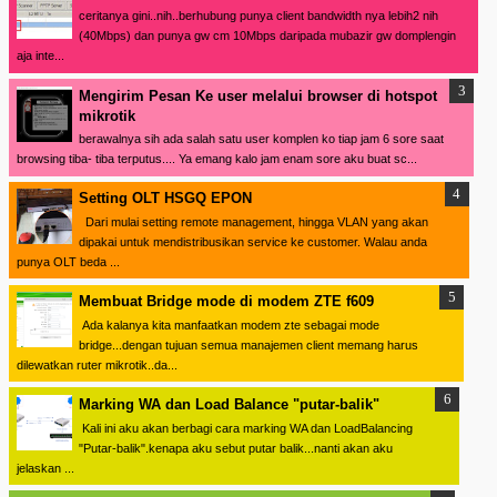
ceritanya gini..nih..berhubung punya client bandwidth nya lebih2 nih
(40Mbps) dan punya gw cm 10Mbps daripada mubazir gw domplengin
aja inte...
Mengirim Pesan Ke user melalui browser di hotspot
mikrotik
berawalnya sih ada salah satu user komplen ko tiap jam 6 sore saat
browsing tiba- tiba terputus.... Ya emang kalo jam enam sore aku buat sc...
Setting OLT HSGQ EPON
Dari mulai setting remote management, hingga VLAN yang akan
dipakai untuk mendistribusikan service ke customer. Walau anda
punya OLT beda ...
Membuat Bridge mode di modem ZTE f609
Ada kalanya kita manfaatkan modem zte sebagai mode
bridge...dengan tujuan semua manajemen client memang harus
dilewatkan ruter mikrotik..da...
Marking WA dan Load Balance "putar-balik"
Kali ini aku akan berbagi cara marking WA dan LoadBalancing
"Putar-balik".kenapa aku sebut putar balik...nanti akan aku
jelaskan ...