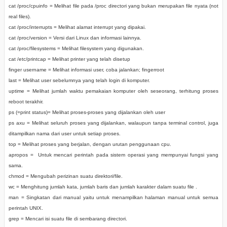
cat /proc/cpuinfo = Melihat file pada /proc directori yang bukan merupakan file nyata (not
real files).
cat /proc/interrupts = Melihat alamat interrupt yang dipakai.
cat /proc/version = Versi dari Linux dan informasi lainnya.
cat /proc/filesystems = Melihat filesystem yang digunakan.
cat /etc/printcap = Melihat printer yang telah disetup
finger username = Melihat informasi user, coba jalankan; fingerroot
last = Melihat user sebelumnya yang telah login di komputer.
uptime = Melihat jumlah waktu pemakaian komputer oleh seseorang, terhitung proses
reboot terakhir.
ps (=print status)= Melihat proses-proses yang dijalankan oleh user
ps axu = Melihat seluruh proses yang dijalankan, walaupun tanpa terminal control, juga
ditampilkan nama dari user untuk setiap proses.
top = Melihat proses yang berjalan, dengan urutan penggunaan cpu.
apropos =
Untuk mencari perintah pada sistem operasi yang mempunyai fungsi yang
sama.
chmod = Mengubah perizinan suatu direktori/file.
wc = Menghitung jumlah kata, jumlah baris dan jumlah karakter dalam suatu file .
man = Singkatan dari manual yaitu untuk menampilkan halaman manual untuk semua
perintah UNIX.
grep = Mencari isi suatu file di sembarang directori.