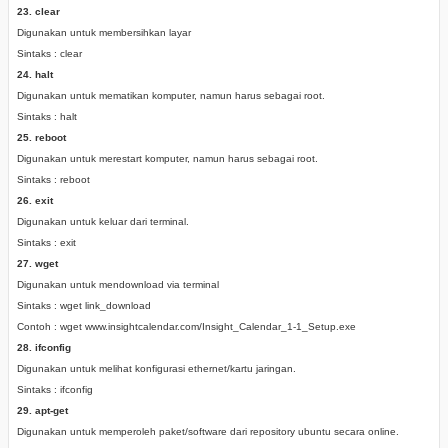
23. clear
Digunakan untuk membersihkan layar
Sintaks : clear
24. halt
Digunakan untuk mematikan komputer, namun harus sebagai root.
Sintaks : halt
25. reboot
Digunakan untuk merestart komputer, namun harus sebagai root.
Sintaks : reboot
26. exit
Digunakan untuk keluar dari terminal.
Sintaks : exit
27. wget
Digunakan untuk mendownload via terminal
Sintaks : wget link_download
Contoh : wget www.insightcalendar.com/Insight_Calendar_1-1_Setup.exe
28. ifconfig
Digunakan untuk melihat konfigurasi ethernet/kartu jaringan.
Sintaks : ifconfig
29. apt-get
Digunakan untuk memperoleh paket/software dari repository ubuntu secara online.