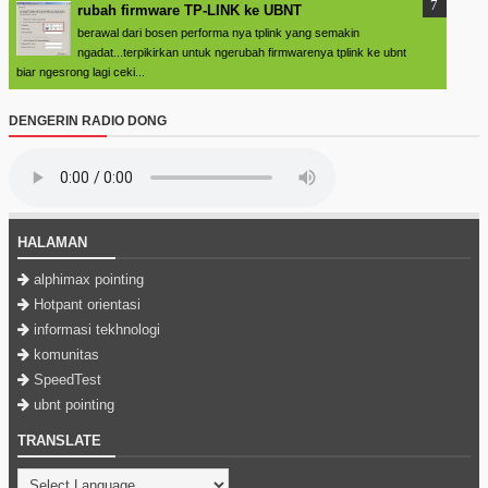
rubah firmware TP-LINK ke UBNT
berawal dari bosen performa nya tplink yang semakin
ngadat...terpikirkan untuk ngerubah firmwarenya tplink ke ubnt
biar ngesrong lagi ceki...
DENGERIN RADIO DONG
HALAMAN
alphimax pointing
Hotpant orientasi
informasi tekhnologi
komunitas
SpeedTest
ubnt pointing
TRANSLATE