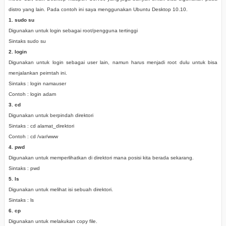
distro yang lain. Pada contoh ini saya menggunakan Ubuntu Desktop 10.10.
1. sudo su
Digunakan untuk login sebagai root/pengguna tertinggi
Sintaks sudo su
2. login
Digunakan untuk login sebagai user lain, namun harus menjadi root dulu untuk bisa
menjalankan peirntah ini.
Sintaks : login namauser
Contoh : login adam
3. cd
Digunakan untuk berpindah direktori
Sintaks : cd alamat_direktori
Contoh : cd /var/www
4. pwd
Digunakan untuk memperlihatkan di direktori mana posisi kita berada sekarang.
Sintaks : pwd
5. ls
Digunakan untuk melihat isi sebuah direktori.
Sintaks : ls
6. cp
Digunakan untuk melakukan copy file.