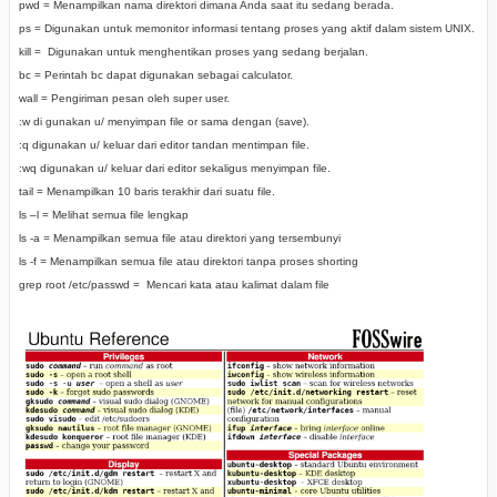
pwd = Menampilkan nama direktori dimana Anda saat itu sedang berada.
ps = Digunakan untuk memonitor informasi tentang proses yang aktif dalam sistem UNIX.
kill = Digunakan untuk menghentikan proses yang sedang berjalan.
bc = Perintah bc dapat digunakan sebagai calculator.
wall = Pengiriman pesan oleh super user.
:w di gunakan u/ menyimpan file or sama dengan (save).
:q digunakan u/ keluar dari editor tandan mentimpan file.
:wq digunakan u/ keluar dari editor sekaligus menyimpan file.
tail = Menampilkan 10 baris terakhir dari suatu file.
ls –l =
Melihat semua file lengkap
ls -a
=
Menampilkan semua file atau direktori yang tersembunyi
ls -f
=
Menampilkan semua file atau direktori tanpa proses shorting
grep root /etc/passwd =
Mencari kata atau kalimat dalam file