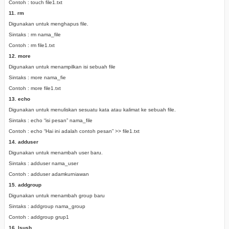
Contoh : touch file1.txt
11. rm
Digunakan untuk menghapus file.
Sintaks : rm nama_file
Contoh : rm file1.txt
12. more
Digunakan untuk menampilkan isi sebuah file
Sintaks : more nama_fie
Contoh : more file1.txt
13. echo
Digunakan untuk menuliskan sesuatu kata atau kalimat ke sebuah file.
Sintaks : echo “isi pesan” nama_file
Contoh : echo “Hai ini adalah contoh pesan” >> file1.txt
14. adduser
Digunakan untuk menambah user baru.
Sintaks : adduser nama_user
Contoh : adduser adamkurniawan
15. addgroup
Digunakan untuk menambah group baru
Sintaks : addgroup nama_group
Contoh : addgroup grup1
16. lsusb