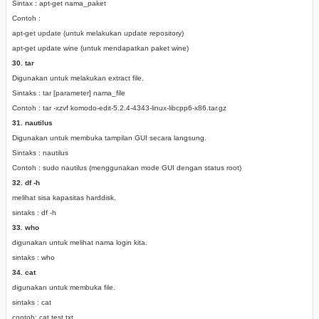
Sintax : apt-get nama_paket
Contoh :
apt-get update (untuk melakukan update repository)
apt-get update wine (untuk mendapatkan paket wine)
30. tar
Digunakan untuk melakukan extract file.
Sintaks : tar [parameter] nama_file
Contoh : tar -xzvf komodo-edit-5.2.4-4343-linux-libcpp6-x86.tar.gz
31. nautilus
Digunakan untuk membuka tampilan GUI secara langsung.
Sintaks : nautilus
Contoh : sudo nautilus (menggunakan mode GUI dengan status root)
32. df -h
melihat sisa kapasitas harddisk.
sintaks :
df -h
33. who
digunakan untuk melihat nama login kita.
sintaks : who
34. cat
digunakan untuk
membuka file.
sintaks : cat
contoh: cat test.txt