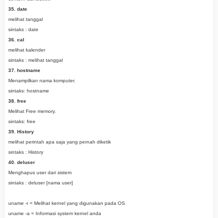
35. date
melihat tanggal
sintaks : date
36. cal
melihat kalender
sintaks : melihat tanggal
37. hostname
Menampilkan nama komputer.
sintaks: hostname
38. free
Melihat Free memory.
sintaks: free
39. History
melihat perintah apa saja yang pernah diketik
sintaks : History
40. deluser
Menghapus user dari sistem
sintaks : deluser [nama user]
uname -r = Melihat kernel yang digunakan pada OS
uname -a = Informasi system kernel anda