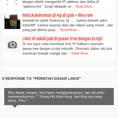
dengan tehnik mengambil IP address dari daftar di
“address-list”. Script dibawah ini…
Read More...
Unlock Andromax Qi 4g all gsm + Vivo rom
kembali ke oprek Andromax Qi...... karena tertarik pake
Indos##! karena layanan data dan telpon yang murah...dan
yang jadi dilema puny…
Read More...
Limit IP sekali jadi di Queue Tree Dengan Script
Di sini saya coba membuat limit IP Address otomatis
queue tree dengan script mikrotik. Otomatis dalam arti kita
membuat firewall mangle dan…
Read More...
0 RESPONSE TO "PERINTAH DASAR LINUX"
Ilmu ibarat sempax, kita harus menggunakannya, tapi tak perlu
memamerkannya..".Tolong klik iklan dong..biar blog nya tetep
eksis..Thxs "