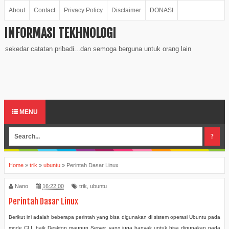
About
Contact
Privacy Policy
Disclaimer
DONASI
INFORMASI TEKHNOLOGI
sekedar catatan pribadi...dan semoga berguna untuk orang lain
MENU
Home
»
trik
»
ubuntu
»
Perintah Dasar Linux
Nano
16:22:00
trik
,
ubuntu
Perintah Dasar Linux
Berikut ini adalah beberapa perintah yang bisa digunakan di sistem operasi Ubuntu pada
mode CLI, baik Desktop maupun Server, yang juga banyak untuk bisa digunakan pada