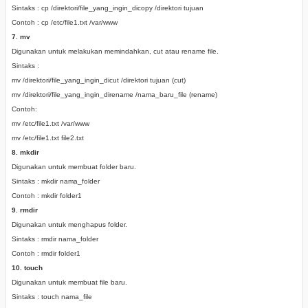
Sintaks : cp /direktori/file_yang_ingin_dicopy /direktori tujuan
Contoh : cp /etc/file1.txt /var/www
7. mv
Digunakan untuk melakukan memindahkan, cut atau rename file.
Sintaks :
mv /direktori/file_yang_ingin_dicut /direktori tujuan (cut)
mv /direktori/file_yang_ingin_direname /nama_baru_file (rename)
Contoh:
mv /etc/file1.txt /var/www
mv /etc/file1.txt file2.txt
8. mkdir
Digunakan untuk membuat folder baru.
Sintaks : mkdir nama_folder
Contoh : mkdir folder1
9. rmdir
Digunakan untuk menghapus folder.
Sintaks : rmdir nama_folder
Contoh : rmdir folder1
10. touch
Digunakan untuk membuat file baru.
Sintaks : touch nama_file