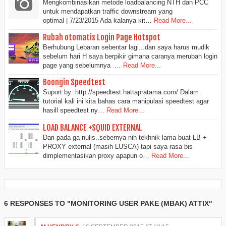
Mengkombinasikan metode loadbalancing NTH dan PCC
untuk mendapatkan traffic downstream yang
optimal | 7/23/2015 Ada kalanya kit…
Read More...
Rubah otomatis Login Page Hotspot
Berhubung Lebaran sebentar lagi...dan saya harus mudik
sebelum hari H saya berpikir gimana caranya merubah login
page yang sebelumnya …
Read More...
Boongin Speedtest
Suport by: http://speedtest.hattapratama.com/ Dalam
tutorial kali ini kita bahas cara manipulasi speedtest agar
hasill speedtest ny…
Read More...
LOAD BALANCE +SQUID EXTERNAL
Dari pada ga nulis..sebernya nih tekhnik lama buat LB +
PROXY external (masih LUSCA) tapi saya rasa bis
dimplementasikan proxy apapun o…
Read More...
6 RESPONSES TO "MONITORING USER PAKE (MBAK) ATTIX"