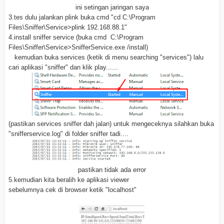
ini setingan jaringan saya
3.tes dulu jalankan plink buka cmd "cd C:\Program
Files\Sniffer\Service>plink 192.168.88.1"
4.install sniffer service (buka cmd C:\Program
Files\Sniffer\Service>SnifferService.exe /install)
kemudian buka services (ketik di menu searching "services") lalu
cari aplikasi "sniffer" dan klik play......
(pastikan services sniffer dah jalan) untuk mengeceknya silahkan buka
"snifferservice.log" di folder sniffer tadi....
pastikan tidak ada error
5.kemudian kita beralih ke aplikasi viewer
sebelumnya cek di browser ketik "localhost"