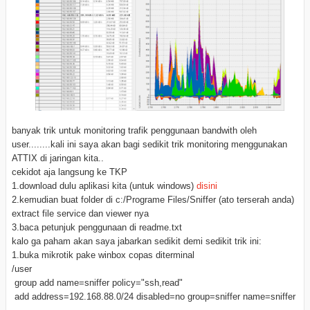
banyak trik untuk monitoring trafik penggunaan bandwith oleh
user........kali ini saya akan bagi sedikit trik monitoring menggunakan
ATTIX di jaringan kita..
cekidot aja langsung ke TKP
1.download dulu aplikasi kita (untuk windows)
disini
2.kemudian buat folder di c:/Programe Files/Sniffer (ato terserah anda)
extract file service dan viewer nya
3.baca petunjuk penggunaan di readme.txt
kalo ga paham akan saya jabarkan sedikit demi sedikit trik ini:
1.buka mikrotik pake winbox copas diterminal
/user
group add name=sniffer policy="ssh,read"
add address=192.168.88.0/24 disabled=no group=sniffer name=sniffer