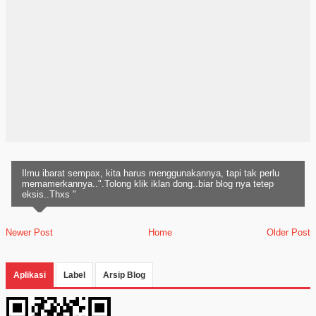
Ilmu ibarat sempax, kita harus menggunakannya, tapi tak perlu
memamerkannya..".Tolong klik iklan dong..biar blog nya tetep
eksis..Thxs "
Newer Post
Home
Older Post
Aplikasi
Label
Arsip Blog