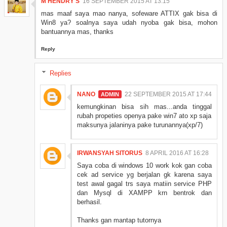
M HENDRY S
16 SEPTEMBER 2015 AT 13:15
mas maaf saya mao nanya, sofeware ATTIX gak bisa di
Win8 ya? soalnya saya udah nyoba gak bisa, mohon
bantuannya mas, thanks
Reply
Replies
NANO
22 SEPTEMBER 2015 AT 17:44
kemungkinan bisa sih mas...anda tinggal
rubah propeties openya pake win7 ato xp saja
maksunya jalaninya pake turunannya(xp/7)
IRWANSYAH SITORUS
8 APRIL 2016 AT 16:28
Saya coba di windows 10 work kok gan coba
cek ad service yg berjalan gk karena saya
test awal gagal trs saya matiin service PHP
dan Mysql di XAMPP krn bentrok dan
berhasil.
Thanks gan mantap tutornya