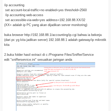
/ip accounting
set account-local-traffic=no enabled=yes threshold=2560
/ip accounting web-access
set accessible-via-web=yes address=192.168.88.XX/32
(XX= adalah ip PC yang akan dijadikan server monitoring)
buka browser http://192.168.88.1/accounting/ip.cgi bahwa ia bekerja
(dari pc yg kita jadikan server) 192.168.88.1 adalah gateway/ip mikrotik
kita
2.buka folder hasil extract di c:/Programe Files/Sniffer/Service
edit "snifferservice.ini" sesuaikan jaringan anda