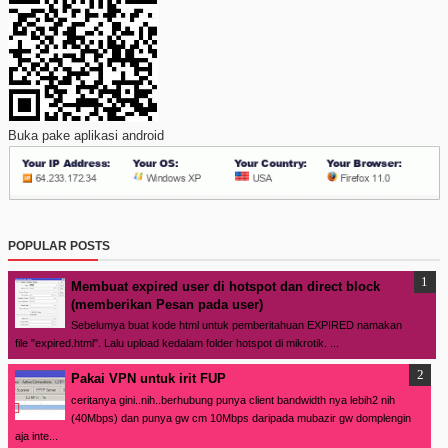
Buka pake aplikasi android
POPULAR POSTS
Membuat expired user di hotspot dan direct block
(memberikan Pesan pada user)
Sebelumya buat kode html untuk pemberitahuan EXPIRED namakan
file "expired.html". Lalu upload kedalam folder hotspot di mikrotik. ...
Pakai VPN untuk irit FUP
ceritanya gini..nih..berhubung punya client bandwidth nya lebih2 nih
(40Mbps) dan punya gw cm 10Mbps daripada mubazir gw domplengin
aja inte...