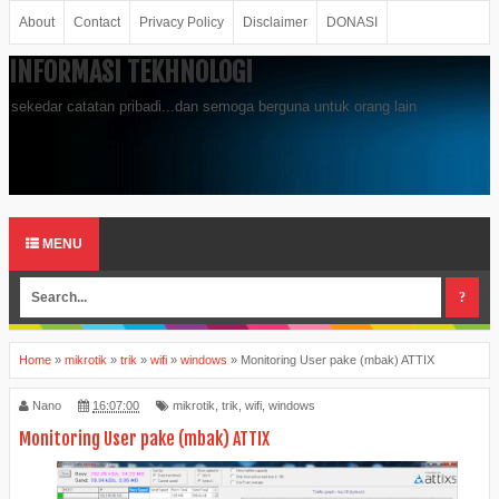
About
Contact
Privacy Policy
Disclaimer
DONASI
INFORMASI TEKHNOLOGI
sekedar catatan pribadi...dan semoga berguna untuk orang lain
MENU
Home
»
mikrotik
»
trik
»
wifi
»
windows
»
Monitoring User pake (mbak) ATTIX
Nano
16:07:00
mikrotik
,
trik
,
wifi
,
windows
Monitoring User pake (mbak) ATTIX