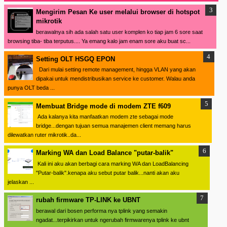
Mengirim Pesan Ke user melalui browser di hotspot
mikrotik
berawalnya sih ada salah satu user komplen ko tiap jam 6 sore saat
browsing tiba- tiba terputus.... Ya emang kalo jam enam sore aku buat sc...
Setting OLT HSGQ EPON
Dari mulai setting remote management, hingga VLAN yang akan
dipakai untuk mendistribusikan service ke customer. Walau anda
punya OLT beda ...
Membuat Bridge mode di modem ZTE f609
Ada kalanya kita manfaatkan modem zte sebagai mode
bridge...dengan tujuan semua manajemen client memang harus
dilewatkan ruter mikrotik..da...
Marking WA dan Load Balance "putar-balik"
Kali ini aku akan berbagi cara marking WA dan LoadBalancing
"Putar-balik".kenapa aku sebut putar balik...nanti akan aku
jelaskan ...
rubah firmware TP-LINK ke UBNT
berawal dari bosen performa nya tplink yang semakin
ngadat...terpikirkan untuk ngerubah firmwarenya tplink ke ubnt