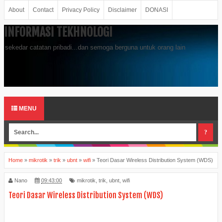
About
Contact
Privacy Policy
Disclaimer
DONASI
INFORMASI TEKHNOLOGI
sekedar catatan pribadi...dan semoga berguna untuk orang lain
MENU
Home
»
mikrotik
»
trik
»
ubnt
»
wifi
»
Teori Dasar Wireless Distribution System (WDS)
Nano
09:43:00
mikrotik
,
trik
,
ubnt
,
wifi
Teori Dasar Wireless Distribution System (WDS)