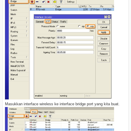
Masukkan interface wireless ke interface bridge port yang kita buat.