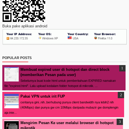
Buka pake aplikasi android
POPULAR POSTS
Membuat expired user di hotspot dan direct block
(memberikan Pesan pada user)
Sebelumya buat kode html untuk pemberitahuan EXPIRED namakan
file "expired.html". Lalu upload kedalam folder hotspot di mikrotik. ...
Pakai VPN untuk irit FUP
ceritanya gini..nih..berhubung punya client bandwidth nya lebih2 nih
(40Mbps) dan punya gw cm 10Mbps daripada mubazir gw domplengin
aja inte...
Mengirim Pesan Ke user melalui browser di hotspot
mikrotik