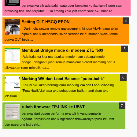
berawalnya sih ada salah satu user komplen ko tiap jam 6 sore saat
browsing tiba- tiba terputus.... Ya emang kalo jam enam sore aku buat sc...
Setting OLT HSGQ EPON
Dari mulai setting remote management, hingga VLAN yang akan
dipakai untuk mendistribusikan service ke customer. Walau anda
punya OLT beda ...
Membuat Bridge mode di modem ZTE f609
Ada kalanya kita manfaatkan modem zte sebagai mode
bridge...dengan tujuan semua manajemen client memang harus
dilewatkan ruter mikrotik..da...
Marking WA dan Load Balance "putar-balik"
Kali ini aku akan berbagi cara marking WA dan LoadBalancing
"Putar-balik".kenapa aku sebut putar balik...nanti akan aku
jelaskan ...
rubah firmware TP-LINK ke UBNT
berawal dari bosen performa nya tplink yang semakin
ngadat...terpikirkan untuk ngerubah firmwarenya tplink ke ubnt
biar ngesrong lagi ceki...