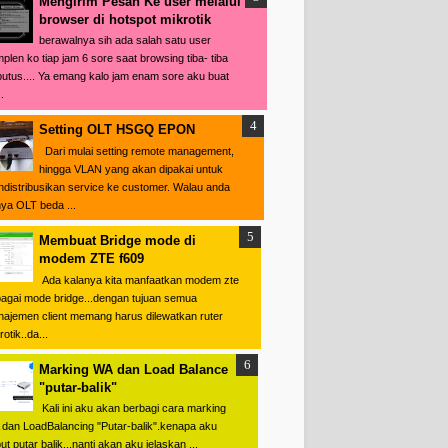
Mengirim Pesan Ke user melalui
browser di hotspot mikrotik
berawalnya sih ada salah satu user
plen ko tiap jam 6 sore saat browsing tiba- tiba
putus.... Ya emang kalo jam enam sore aku buat
.
Setting OLT HSGQ EPON
Dari mulai setting remote management,
hingga VLAN yang akan dipakai untuk
distribusikan service ke customer. Walau anda
ya OLT beda ...
Membuat Bridge mode di
modem ZTE f609
Ada kalanya kita manfaatkan modem zte
agai mode bridge...dengan tujuan semua
ajemen client memang harus dilewatkan ruter
otik..da...
Marking WA dan Load Balance
"putar-balik"
Kali ini aku akan berbagi cara marking
dan LoadBalancing "Putar-balik".kenapa aku
ut putar balik...nanti akan aku jelaskan ...