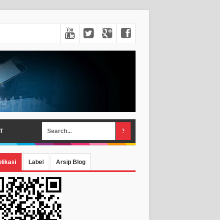
T
likasi
Label
Arsip Blog