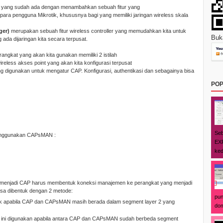
tur yang sudah ada dengan menambahkan sebuah fitur yang
eh para pengguna Mikrotik, khususnya bagi yang memiliki jaringan wireless skala
ger)
merupakan sebuah fitur wireless controller yang memudahkan kita untuk
Buka
ada dijaringan kita secara terpusat.
ngkat yang akan kita gunakan memiliki 2 istilah
wireless akses point yang akan kita konfigurasi terpusat
ng digunakan untuk mengatur CAP. Konfigurasi, authentikasi dan sebagainya bisa
POP
Seb
a menggunakan CAPsMAN :
EXP
ked
g menjadi CAP harus membentuk koneksi manajemen ke perangkat yang menjadi
a dibentuk dengan 2 metode:
pun
uk apabila CAP dan CAPsMAN masih berada dalam segment layer 2 yang
dom
i ini digunakan apabila antara CAP dan CAPsMAN sudah berbeda segment