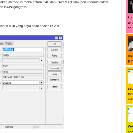
unakan metode ini maka antara CAP dan CAPsMAN tidak perlu berada dalam
a lokasi geografis
kom
ter
n induk dulu yang saya pake adalah rb 2011
sc..
men
pun
seb
man
mikr
WA 
seb