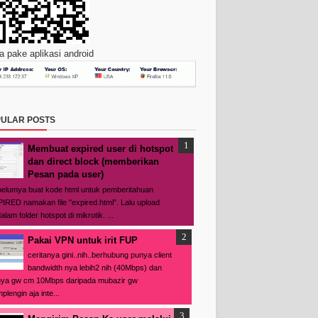
 pake aplikasi android
ULAR POSTS
Membuat expired user di hotspot
dan direct block (memberikan
Pesan pada user)
elumya buat kode html untuk pemberitahuan
IRED namakan file "expired.html". Lalu upload
alam folder hotspot di mikrotik. ...
Pakai VPN untuk irit FUP
ceritanya gini..nih..berhubung punya client
bandwidth nya lebih2 nih (40Mbps) dan
ya gw cm 10Mbps daripada mubazir gw
plengin aja inte...