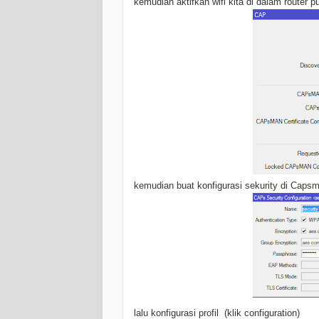
kemudian aktifkan wifi kita di dalam router p
kemudian buat konfigurasi sekurity di Caps
lalu konfigurasi profil (klik configuration)