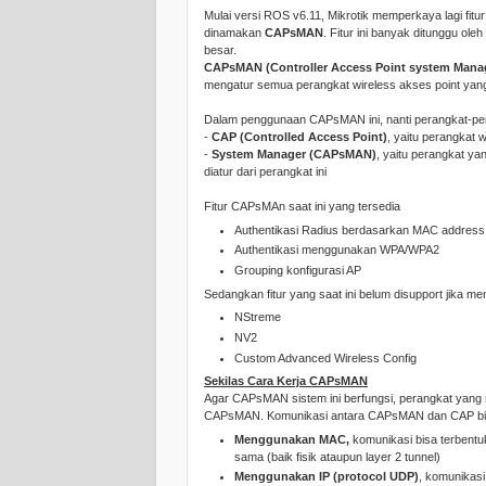
Mulai versi ROS v6.11, Mikrotik memperkaya lagi fi
dinamakan
CAPsMAN
. Fitur ini banyak ditunggu ol
besar.
CAPsMAN (Controller Access Point system Mana
mengatur semua perangkat wireless akses point yang 
Dalam penggunaan CAPsMAN ini, nanti perangkat-pera
-
CAP (Controlled Access Point)
, yaitu perangkat 
-
System Manager (CAPsMAN)
, yaitu perangkat ya
diatur dari perangkat ini
Fitur CAPsMAn saat ini yang tersedia
Authentikasi Radius berdasarkan MAC address
Authentikasi menggunakan WPA/WPA2
Grouping konfigurasi AP
Sedangkan fitur yang saat ini belum disupport jik
NStreme
NV2
Custom Advanced Wireless Config
Sekilas Cara Kerja CAPsMAN
Agar CAPsMAN sistem ini berfungsi, perangkat yan
CAPsMAN. Komunikasi antara CAPsMAN dan CAP bis
Menggunakan MAC,
komunikasi bisa terbent
sama (baik fisik ataupun layer 2 tunnel)
Menggunakan IP (protocol UDP)
, komunikas