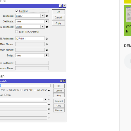
usat
yan
fir
DEN
man