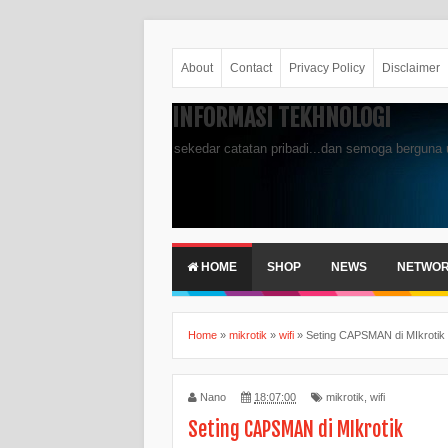
About
Contact
Privacy Policy
Disclaimer
INFORMASI TEKHNOLOGI
sekedar catatan pribadi...dan semoga berguna 
HOME
SHOP
NEWS
NETWO
Home
»
mikrotik
»
wifi
»
Seting CAPSMAN di MIkrotik
Nano
18:07:00
mikrotik
,
wifi
Seting CAPSMAN di MIkrotik