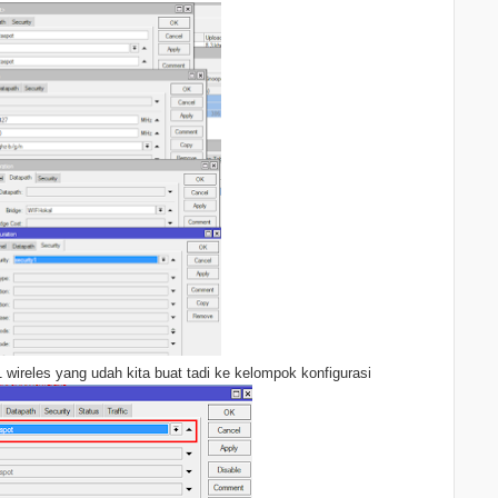
ireles yang udah kita buat tadi ke kelompok konfigurasi