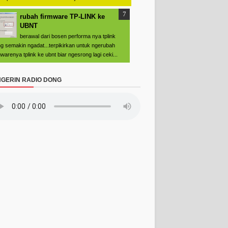
rubah firmware TP-LINK ke
UBNT
berawal dari bosen performa nya tplink
g semakin ngadat...terpikirkan untuk ngerubah
mwarenya tplink ke ubnt biar ngesrong lagi ceki...
GERIN RADIO DONG