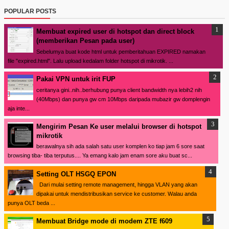
POPULAR POSTS
Membuat expired user di hotspot dan direct block
(memberikan Pesan pada user)
Sebelumya buat kode html untuk pemberitahuan EXPIRED namakan
file "expired.html". Lalu upload kedalam folder hotspot di mikrotik. ...
Pakai VPN untuk irit FUP
ceritanya gini..nih..berhubung punya client bandwidth nya lebih2 nih
(40Mbps) dan punya gw cm 10Mbps daripada mubazir gw domplengin
aja inte...
Mengirim Pesan Ke user melalui browser di hotspot
mikrotik
berawalnya sih ada salah satu user komplen ko tiap jam 6 sore saat
browsing tiba- tiba terputus.... Ya emang kalo jam enam sore aku buat sc...
Setting OLT HSGQ EPON
Dari mulai setting remote management, hingga VLAN yang akan
dipakai untuk mendistribusikan service ke customer. Walau anda
punya OLT beda ...
Membuat Bridge mode di modem ZTE f609