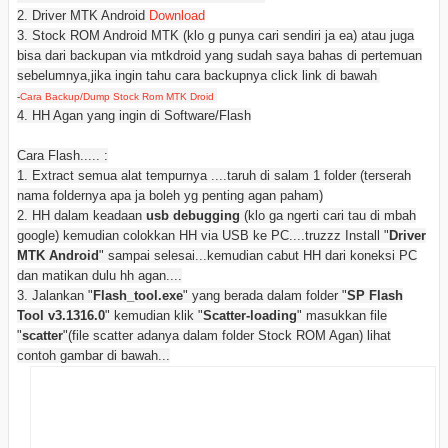
2. Driver MTK Android
Download
3. Stock ROM Android MTK (klo g punya cari sendiri ja ea) atau juga
bisa dari backupan via mtkdroid yang sudah saya bahas di pertemuan
sebelumnya,jika ingin tahu cara backupnya click link di bawah
-
Cara Backup/Dump Stock Rom MTK Droid
4. HH Agan yang ingin di Software/Flash
Cara Flash..... :
1. Extract semua alat tempurnya ....taruh di salam 1 folder (terserah
nama foldernya apa ja boleh yg penting agan paham)
2. HH dalam keadaan
usb debugging
(klo ga ngerti cari tau di mbah
google) kemudian colokkan HH via USB ke PC....truzzz Install "
Driver
MTK Android
" sampai selesai...kemudian cabut HH dari koneksi PC
dan matikan dulu hh agan....
3. Jalankan "
Flash_tool.exe
" yang berada dalam folder "
SP Flash
Tool v3.1316.0
" kemudian klik "
Scatter-loading
" masukkan file
"
scatter
"(file scatter adanya dalam folder Stock ROM Agan) lihat
contoh gambar di bawah...