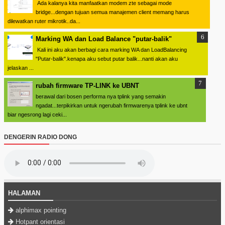
Ada kalanya kita manfaatkan modem zte sebagai mode
bridge...dengan tujuan semua manajemen client memang harus
dilewatkan ruter mikrotik..da...
Marking WA dan Load Balance "putar-balik"
Kali ini aku akan berbagi cara marking WA dan LoadBalancing
"Putar-balik".kenapa aku sebut putar balik...nanti akan aku
jelaskan ...
rubah firmware TP-LINK ke UBNT
berawal dari bosen performa nya tplink yang semakin
ngadat...terpikirkan untuk ngerubah firmwarenya tplink ke ubnt
biar ngesrong lagi ceki...
DENGERIN RADIO DONG
HALAMAN
alphimax pointing
Hotpant orientasi