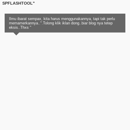
SPFLASHTOOL"
Ilmu ibarat sempax, kita harus menggunakannya, tapi tak perlu
memamerkannya..".Tolong klik iklan dong..biar blog nya tetep
eksis..Thxs "