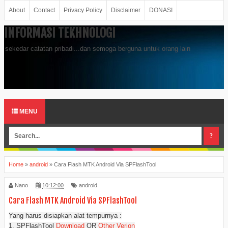
About
Contact
Privacy Policy
Disclaimer
DONASI
INFORMASI TEKHNOLOGI
sekedar catatan pribadi...dan semoga berguna untuk orang lain
MENU
Home
»
android
»
Cara Flash MTK Android Via SPFlashTool
Nano
10:12:00
android
Cara Flash MTK Android Via SPFlashTool
Yang harus disiapkan alat tempurnya :
1. SPFlashTool
Download
OR
Other Verion