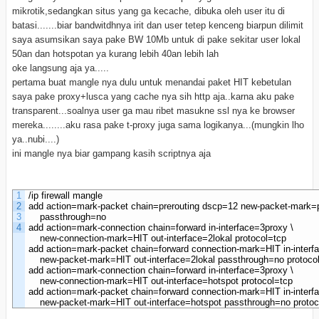
mikrotik,sedangkan situs yang ga kecache, dibuka oleh user itu di
batasi.......biar bandwitdhnya irit dan user tetep kenceng biarpun dilimit
saya asumsikan saya pake BW 10Mb untuk di pake sekitar user lokal
50an dan hotspotan ya kurang lebih 40an lebih lah
oke langsung aja ya.....
pertama buat mangle nya dulu untuk menandai paket HIT kebetulan
saya pake proxy+lusca yang cache nya sih http aja..karna aku pake
transparent...soalnya user ga mau ribet masukne ssl nya ke browser
mereka........aku rasa pake t-proxy juga sama logikanya...(mungkin lho
ya..nubi....)
ini mangle nya biar gampang kasih scriptnya aja
1
/ip firewall mangle

2
add action=mark-packet chain=prerouting dscp=12 new-packet-mark=pr
3
    passthrough=no

4
add action=mark-connection chain=forward in-interface=3proxy \

    new-connection-mark=HIT out-interface=2lokal protocol=tcp

add action=mark-packet chain=forward connection-mark=HIT in-interfa
    new-packet-mark=HIT out-interface=2lokal passthrough=no protocol
add action=mark-connection chain=forward in-interface=3proxy \

    new-connection-mark=HIT out-interface=hotspot protocol=tcp

add action=mark-packet chain=forward connection-mark=HIT in-interfa
    new-packet-mark=HIT out-interface=hotspot passthrough=no protoc