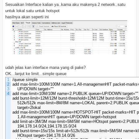
Sesuaikan Interface kalian ya..karna aku makenya 2 network..satu
untuk lokal satu untuk hotspot
hasilnya akan seperti ini
udah jelas kan interface mana yang di pake?
OK...lanjut ke limit...simple queue
1
/queue simple

2
add max-limit=100M/100M name=1.All-managemenHIT packet-marks=
3
    UP/DOWN target=""
4
add max-limit=10M/10M name=2.PUBLIK queue=UP/DOWN target=""
add burst-limit=12M/12M burst-threshold=12M/12M burst-time=15s/15s 
    512k/512k max-limit=8M/8M name=LOKAL parent=2.PUBLIK qu
    target=2lokal
add max-limit=100M/100M name=HOTSPOT-HIT packet-marks=HIT p
    1.All-managemenHIT queue=UP/DOWN target=hotspot
add limit-at=3M/3M max-limit=5M/5M name=HOtspot parent=2.PUBLIK
    194.178.14.0/24,194.178.15.0/24
add burst-time=15s/15s limit-at=512k/512k max-limit=5M/5M name=kl
    HOtspot target=194.178.14.0/26