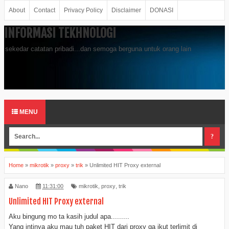
About
Contact
Privacy Policy
Disclaimer
DONASI
INFORMASI TEKHNOLOGI
sekedar catatan pribadi...dan semoga berguna untuk orang lain
MENU
Home
»
mikrotik
»
proxy
»
trik
»
Unlimited HIT Proxy external
Nano
11:31:00
mikrotik
,
proxy
,
trik
Unlimited HIT Proxy external
Aku bingung mo ta kasih judul apa.........
Yang intinya aku mau tuh paket HIT dari proxy ga ikut terlimit di