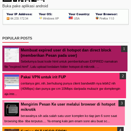
Buka pake aplikasi android
POPULAR POSTS
Membuat expired user di hotspot dan direct block
(memberikan Pesan pada user)
Sebelumya buat kode html untuk pemberitahuan EXPIRED namakan
file "expired.html". Lalu upload kedalam folder hotspot di mikrotik. ...
Pakai VPN untuk irit FUP
ceritanya gini..nih..berhubung punya client bandwidth nya lebih2 nih
(40Mbps) dan punya gw cm 10Mbps daripada mubazir gw domplengin
aja inte...
Mengirim Pesan Ke user melalui browser di hotspot
mikrotik
berawalnya sih ada salah satu user komplen ko tiap jam 6 sore saat
browsing tiba- tiba terputus.... Ya emang kalo jam enam sore aku buat sc...