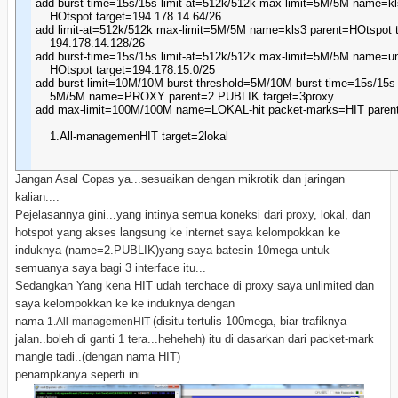
add burst-time=15s/15s limit-at=512k/512k max-limit=5M/5M name=kl
    HOtspot target=194.178.14.64/26
add limit-at=512k/512k max-limit=5M/5M name=kls3 parent=HOtspot t
    194.178.14.128/26
add burst-time=15s/15s limit-at=512k/512k max-limit=5M/5M name=un
    HOtspot target=194.178.15.0/25
add burst-limit=10M/10M burst-threshold=5M/10M burst-time=15s/15s 
    5M/5M name=PROXY parent=2.PUBLIK target=3proxy
add max-limit=100M/100M name=LOKAL-hit packet-marks=HIT paren
    1.All-managemenHIT target=2lokal
Jangan Asal Copas ya...sesuaikan dengan mikrotik dan jaringan
kalian....
Pejelasannya gini...yang intinya semua koneksi dari proxy, lokal, dan
hotspot yang akses langsung ke internet saya kelompokkan ke
induknya (name=2.PUBLIK)yang saya batesin 10mega untuk
semuanya saya bagi 3 interface itu...
Sedangkan Yang kena HIT udah terchace di proxy saya unlimited dan
saya kelompokkan ke ke induknya dengan
nama
(disitu tertulis 100mega, biar trafiknya
1.All-managemenHIT 
jalan..boleh di ganti 1 tera...heheheh) itu di dasarkan dari packet-mark
mangle tadi..(dengan nama HIT)
penampkanya seperti ini