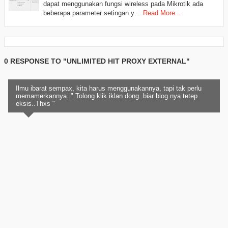
dapat menggunakan fungsi wireless pada Mikrotik ada
beberapa parameter setingan y…
Read More...
0 RESPONSE TO "UNLIMITED HIT PROXY EXTERNAL"
Ilmu ibarat sempax, kita harus menggunakannya, tapi tak perlu
memamerkannya..".Tolong klik iklan dong..biar blog nya tetep
eksis..Thxs "