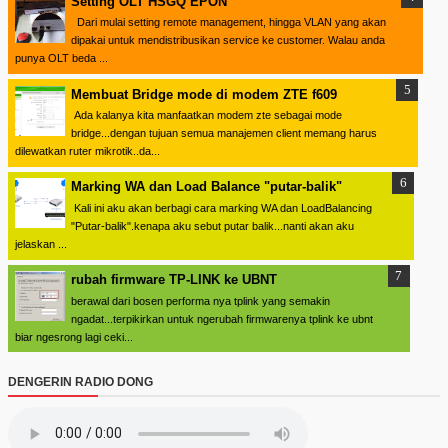
Setting OLT HSGQ EPON
Dari mulai setting remote management, hingga VLAN yang akan
dipakai untuk mendistribusikan service ke customer. Walau anda
punya OLT beda ...
Membuat Bridge mode di modem ZTE f609
Ada kalanya kita manfaatkan modem zte sebagai mode
bridge...dengan tujuan semua manajemen client memang harus
dilewatkan ruter mikrotik..da...
Marking WA dan Load Balance "putar-balik"
Kali ini aku akan berbagi cara marking WA dan LoadBalancing
"Putar-balik".kenapa aku sebut putar balik...nanti akan aku
jelaskan ...
rubah firmware TP-LINK ke UBNT
berawal dari bosen performa nya tplink yang semakin
ngadat...terpikirkan untuk ngerubah firmwarenya tplink ke ubnt
biar ngesrong lagi ceki...
DENGERIN RADIO DONG