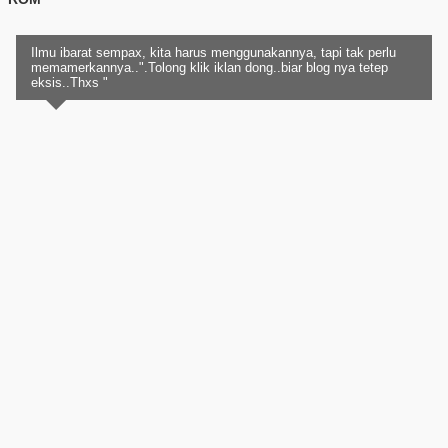
Ilmu ibarat sempax, kita harus menggunakannya, tapi tak perlu
memamerkannya..".Tolong klik iklan dong..biar blog nya tetep
eksis..Thxs "