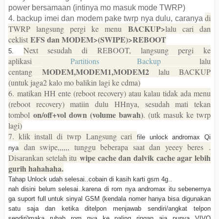
power bersamaan (intinya mo masuk mode TWRP)
di
4. backup imei dan modem pake twrp nya dulu, caranya
BACKUP>
TWRP langsung pergi ke menu
lalu cari dan
EFS dan MODEM>(SWIPE)>REBOOT
ceklist
Next sesudah di REBOOT, langsung pergi ke
5.
aplikasi
Partitions Backup
lalu
MODEM,MODEM1,MODEM2
centang
lalu BACKUP
(untuk jaga2 kalo mo balikin lagi ke cdma)
6.
matikan HH ente (reboot recovery) atau kalau tidak ada menu
(reboot recovery) matiin dulu HHnya, sesudah mati tekan
on/off+vol down (volume bawah)
tombol
. (utk masuk ke twrp
lagi)
7. klik install di twrp
Langsung cari
file unlock andromax Qi
dan swipe,,,,,, tunggu beberapa saat dan yeeey beres
.
nya
wipe cache dan dalvik cache agar lebih
Disarankan setelah itu
gurih hahahaha.
Tahap Unlock udah selesai..cobain di kasih karti gsm 4g..
nah disini belum selesai..karena di rom nya andromax itu sebenernya
ga suport full untuk sinyal GSM (kendala nomer hanya bisa digunakan
satu saja dan ketika ditelpon menjawab sendiri/angkat telpon
sendiri)maka rubah rom nya ke paling ringan aja punya VIVO