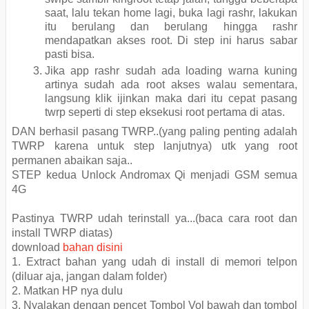
saat, lalu tekan home lagi, buka lagi rashr, lakukan
itu berulang dan berulang hingga rashr
mendapatkan akses root. Di step ini harus sabar
pasti bisa.
Jika app rashr sudah ada loading warna kuning
artinya sudah ada root akses walau sementara,
langsung klik ijinkan maka dari itu cepat pasang
twrp seperti di step eksekusi root pertama di atas.
DAN berhasil pasang TWRP..(yang paling penting adalah
TWRP karena untuk step lanjutnya) utk yang root
permanen abaikan saja..
STEP kedua Unlock Andromax Qi menjadi GSM semua
4G
Pastinya TWRP udah terinstall ya...(baca cara root dan
install TWRP diatas)
download
bahan disini
1. Extract bahan yang udah di install di memori telpon
(diluar aja, jangan dalam folder)
2. Matkan HP nya dulu
3. Nyalakan dengan pencet Tombol Vol bawah dan tombol