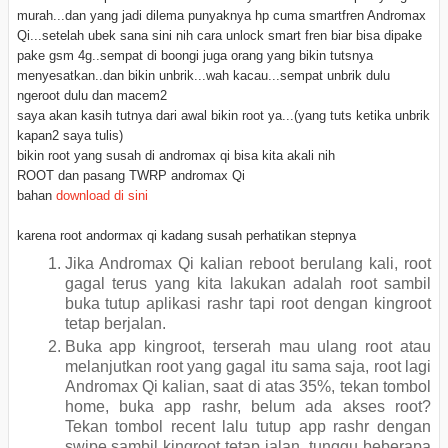
murah...dan yang jadi dilema punyaknya hp cuma smartfren Andromax
Qi...setelah ubek sana sini nih cara unlock smart fren biar bisa dipake
pake gsm 4g..sempat di boongi juga orang yang bikin tutsnya
menyesatkan..dan bikin unbrik...wah kacau...sempat unbrik dulu
ngeroot dulu dan macem2
saya akan kasih tutnya dari awal bikin root ya...(yang tuts ketika unbrik
kapan2 saya tulis)
bikin root yang susah di andromax qi bisa kita akali nih
ROOT dan pasang TWRP andromax Qi
bahan
download di sini
karena root andormax qi kadang susah perhatikan stepnya
Jika Andromax Qi kalian reboot berulang kali, root
gagal terus yang kita lakukan adalah root sambil
buka tutup aplikasi rashr tapi root dengan kingroot
tetap berjalan.
Buka app kingroot, terserah mau ulang root atau
melanjutkan root yang gagal itu sama saja, root lagi
Andromax Qi kalian, saat di atas 35%, tekan tombol
home, buka app rashr, belum ada akses root?
Tekan tombol recent lalu tutup app rashr dengan
swipe sambil kingroot tetap jalan, tunggu beberapa