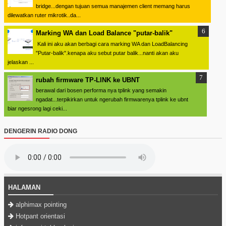
bridge...dengan tujuan semua manajemen client memang harus
dilewatkan ruter mikrotik..da...
Marking WA dan Load Balance "putar-balik"
Kali ini aku akan berbagi cara marking WA dan LoadBalancing
"Putar-balik".kenapa aku sebut putar balik...nanti akan aku
jelaskan ...
rubah firmware TP-LINK ke UBNT
berawal dari bosen performa nya tplink yang semakin
ngadat...terpikirkan untuk ngerubah firmwarenya tplink ke ubnt
biar ngesrong lagi ceki...
DENGERIN RADIO DONG
HALAMAN
alphimax pointing
Hotpant orientasi