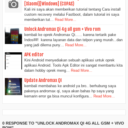
[Xiaomi][Windows] (COPAS)
Kali ini saya akan memberikan tutorial tentang Cara install
custom recovery melalui Fastboot, dalam tutorial ini saya
memberikan tut…
Read More...
Unlock Andromax Qi 4g all gsm + Vivo rom
kembali ke oprek Andromax Qi...... karena tertarik pake
Indos##! karena layanan data dan telpon yang murah...dan
yang jadi dilema puny…
Read More...
APK editor
Kini Android menyediakan sebuah aplikasi untuk oprek
aplikasi Android. Tools Apk Editor ini sangat membantu kita
dalam hobby oprek meng…
Read More...
Update Andromax QI
kembali membahas ke android ya bro.. berhubung saya
pakenya andromax qi, saya akan bahas hp saya yang
kemarin error ga bisa muncul konfigura…
Read More...
0 RESPONSE TO "UNLOCK ANDROMAX QI 4G ALL GSM + VIVO
ROM"