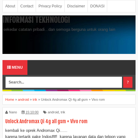
About
Contact
Privacy Policy
Disclaimer
DONASI
INFORMASI TEKHNOLOGI
sekedar catatan pribadi...dan semoga berguna untuk orang lain
MENU
Home
»
android
»
trik
»
Unlock Andromax Qi 4g all gsm + Vivo rom
Nano
15:10:00
android
,
trik
Unlock Andromax Qi 4g all gsm + Vivo rom
kembali ke oprek Andromax Qi......
karena tertarik pake Indos##! karena layanan data dan telpon yang