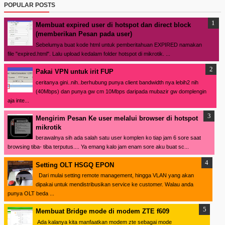
POPULAR POSTS
Membuat expired user di hotspot dan direct block
(memberikan Pesan pada user)
Sebelumya buat kode html untuk pemberitahuan EXPIRED namakan
file "expired.html". Lalu upload kedalam folder hotspot di mikrotik. ...
Pakai VPN untuk irit FUP
ceritanya gini..nih..berhubung punya client bandwidth nya lebih2 nih
(40Mbps) dan punya gw cm 10Mbps daripada mubazir gw domplengin
aja inte...
Mengirim Pesan Ke user melalui browser di hotspot
mikrotik
berawalnya sih ada salah satu user komplen ko tiap jam 6 sore saat
browsing tiba- tiba terputus.... Ya emang kalo jam enam sore aku buat sc...
Setting OLT HSGQ EPON
Dari mulai setting remote management, hingga VLAN yang akan
dipakai untuk mendistribusikan service ke customer. Walau anda
punya OLT beda ...
Membuat Bridge mode di modem ZTE f609
Ada kalanya kita manfaatkan modem zte sebagai mode