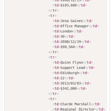
<
td
>
$103,600
</
td
>
</
tr
>
<
tr
>
<
td
>
Jena Gaines
</
td
>
<
td
>
Office Manager
</
td
>
<
td
>
London
</
td
>
<
td
>
30
</
td
>
<
td
>
2008/12/19
</
td
>
<
td
>
$90,560
</
td
>
</
tr
>
<
tr
>
<
td
>
Quinn Flynn
</
td
>
<
td
>
Support Lead
</
td
>
<
td
>
Edinburgh
</
td
>
<
td
>
22
</
td
>
<
td
>
2013/03/03
</
td
>
<
td
>
$342,000
</
td
>
</
tr
>
<
tr
>
<
td
>
Charde Marshall
</
td
>
<
td
>
Regional Director
</
td
>