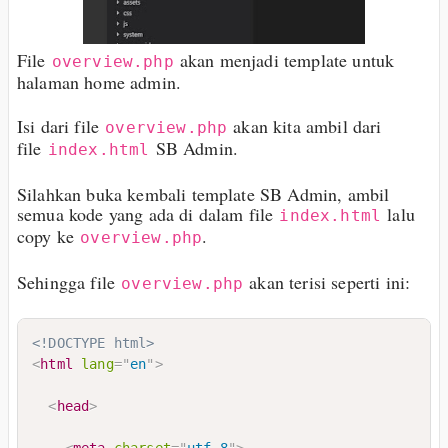
File
akan menjadi template untuk
overview.php
halaman home admin.
Isi dari file
akan kita ambil dari
overview.php
file
SB Admin.
index.html
Silahkan buka kembali template SB Admin, ambil
semua kode yang ada di dalam file
lalu
index.html
copy ke
.
overview.php
Sehingga file
akan terisi seperti ini:
overview.php
<!DOCTYPE html>
<
html
lang
=
"
en
"
>
<
head
>
<
meta
charset
=
"
utf-8
"
>