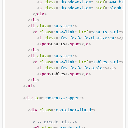
<
a
class
=
"
dropdown-item
"
href
=
"
404.htm
<
a
class
=
"
dropdown-item
"
href
=
"
blank.h
</
div
>
</
li
>
<
li
class
=
"
nav-item
"
>
<
a
class
=
"
nav-link
"
href
=
"
charts.html
"
>
<
i
class
=
"
fas fa-fw fa-chart-area
"
>
</
i
<
span
>
Charts
</
span
>
</
a
>
</
li
>
<
li
class
=
"
nav-item
"
>
<
a
class
=
"
nav-link
"
href
=
"
tables.html
"
>
<
i
class
=
"
fas fa-fw fa-table
"
>
</
i
>
<
span
>
Tables
</
span
>
</
a
>
</
li
>
</
ul
>
<
div
id
=
"
content-wrapper
"
>
<
div
class
=
"
container-fluid
"
>
<!-- Breadcrumbs-->
<
ol
class
=
"
breadcrumb
"
>