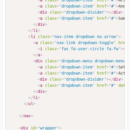
<
a
class
=
"
dropdown-item
"
href
=
"
#
"
>
Anot
<
div
class
=
"
dropdown-divider
"
>
</
div
>
<
a
class
=
"
dropdown-item
"
href
=
"
#
"
>
Some
</
div
>
</
li
>
<
li
class
=
"
nav-item dropdown no-arrow
"
>
<
a
class
=
"
nav-link dropdown-toggle
"
href
<
i
class
=
"
fas fa-user-circle fa-fw
"
>
</
</
a
>
<
div
class
=
"
dropdown-menu dropdown-menu-
<
a
class
=
"
dropdown-item
"
href
=
"
#
"
>
Sett
<
a
class
=
"
dropdown-item
"
href
=
"
#
"
>
Acti
<
div
class
=
"
dropdown-divider
"
>
</
div
>
<
a
class
=
"
dropdown-item
"
href
=
"
#
"
data
</
div
>
</
li
>
</
ul
>
</
nav
>
<
div
id
=
"
wrapper
"
>