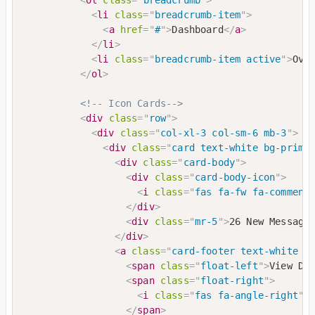
<
li
class
=
"
breadcrumb-item
"
>
<
a
href
=
"
#
"
>
Dashboard
</
a
>
</
li
>
<
li
class
=
"
breadcrumb-item active
"
>
Ove
</
ol
>
<!-- Icon Cards-->
<
div
class
=
"
row
"
>
<
div
class
=
"
col-xl-3 col-sm-6 mb-3
"
>
<
div
class
=
"
card text-white bg-prima
<
div
class
=
"
card-body
"
>
<
div
class
=
"
card-body-icon
"
>
<
i
class
=
"
fas fa-fw fa-comment
</
div
>
<
div
class
=
"
mr-5
"
>
26 New Message
</
div
>
<
a
class
=
"
card-footer text-white c
<
span
class
=
"
float-left
"
>
View De
<
span
class
=
"
float-right
"
>
<
i
class
=
"
fas fa-angle-right
"
>
</
span
>