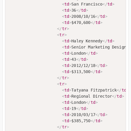
<
td
>
San Francisco
</
td
>
<
td
>
36
</
td
>
<
td
>
2008/10/16
</
td
>
<
td
>
$470,600
</
td
>
</
tr
>
<
tr
>
<
td
>
Haley Kennedy
</
td
>
<
td
>
Senior Marketing Designe
<
td
>
London
</
td
>
<
td
>
43
</
td
>
<
td
>
2012/12/18
</
td
>
<
td
>
$313,500
</
td
>
</
tr
>
<
tr
>
<
td
>
Tatyana Fitzpatrick
</
td
>
<
td
>
Regional Director
</
td
>
<
td
>
London
</
td
>
<
td
>
19
</
td
>
<
td
>
2010/03/17
</
td
>
<
td
>
$385,750
</
td
>
</
tr
>