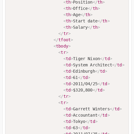
<
th
>
Position
</
th
>
<
th
>
Office
</
th
>
<
th
>
Age
</
th
>
<
th
>
Start date
</
th
>
<
th
>
Salary
</
th
>
</
tr
>
</
tfoot
>
<
tbody
>
<
tr
>
<
td
>
Tiger Nixon
</
td
>
<
td
>
System Architect
</
td
>
<
td
>
Edinburgh
</
td
>
<
td
>
61
</
td
>
<
td
>
2011/04/25
</
td
>
<
td
>
$320,800
</
td
>
</
tr
>
<
tr
>
<
td
>
Garrett Winters
</
td
>
<
td
>
Accountant
</
td
>
<
td
>
Tokyo
</
td
>
<
td
>
63
</
td
>
<
td
>
2011/07/25
</
td
>