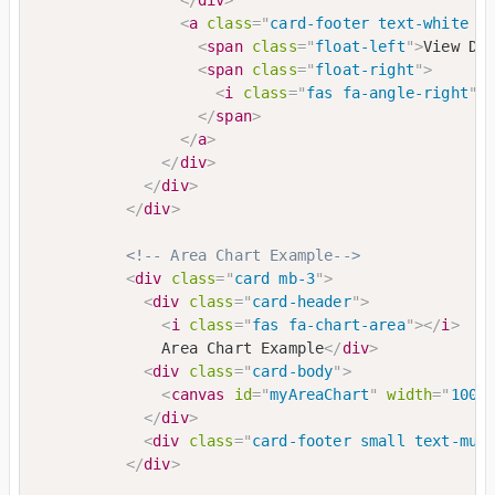
<
a
class
=
"
card-footer text-white c
<
span
class
=
"
float-left
"
>
View De
<
span
class
=
"
float-right
"
>
<
i
class
=
"
fas fa-angle-right
"
>
</
span
>
</
a
>
</
div
>
</
div
>
</
div
>
<!-- Area Chart Example-->
<
div
class
=
"
card mb-3
"
>
<
div
class
=
"
card-header
"
>
<
i
class
=
"
fas fa-chart-area
"
>
</
i
>
              Area Chart Example
</
div
>
<
div
class
=
"
card-body
"
>
<
canvas
id
=
"
myAreaChart
"
width
=
"
100%
</
div
>
<
div
class
=
"
card-footer small text-mut
</
div
>