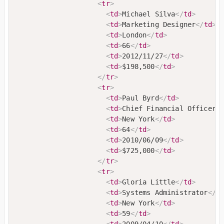
<
tr
>
<
td
>
Michael Silva
</
td
>
<
td
>
Marketing Designer
</
td
>
<
td
>
London
</
td
>
<
td
>
66
</
td
>
<
td
>
2012/11/27
</
td
>
<
td
>
$198,500
</
td
>
</
tr
>
<
tr
>
<
td
>
Paul Byrd
</
td
>
<
td
>
Chief Financial Officer 
<
td
>
New York
</
td
>
<
td
>
64
</
td
>
<
td
>
2010/06/09
</
td
>
<
td
>
$725,000
</
td
>
</
tr
>
<
tr
>
<
td
>
Gloria Little
</
td
>
<
td
>
Systems Administrator
</
t
<
td
>
New York
</
td
>
<
td
>
59
</
td
>
<
td
>
2009/04/10
</
td
>