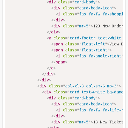
<
div
class
=
"
card-body
"
>
<
div
class
=
"
card-body-icon
"
>
<
i
class
=
"
fas fa-fw fa-shoppin
</
div
>
<
div
class
=
"
mr-5
"
>
123 New Orders
</
div
>
<
a
class
=
"
card-footer text-white c
<
span
class
=
"
float-left
"
>
View De
<
span
class
=
"
float-right
"
>
<
i
class
=
"
fas fa-angle-right
"
>
</
span
>
</
a
>
</
div
>
</
div
>
<
div
class
=
"
col-xl-3 col-sm-6 mb-3
"
>
<
div
class
=
"
card text-white bg-dange
<
div
class
=
"
card-body
"
>
<
div
class
=
"
card-body-icon
"
>
<
i
class
=
"
fas fa-fw fa-life-ri
</
div
>
<
div
class
=
"
mr-5
"
>
13 New Tickets
</
div
>