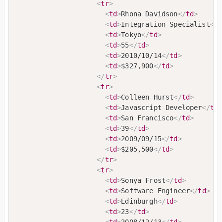
<
tr
>
<
td
>
Rhona Davidson
</
td
>
<
td
>
Integration Specialist
</
<
td
>
Tokyo
</
td
>
<
td
>
55
</
td
>
<
td
>
2010/10/14
</
td
>
<
td
>
$327,900
</
td
>
</
tr
>
<
tr
>
<
td
>
Colleen Hurst
</
td
>
<
td
>
Javascript Developer
</
td
<
td
>
San Francisco
</
td
>
<
td
>
39
</
td
>
<
td
>
2009/09/15
</
td
>
<
td
>
$205,500
</
td
>
</
tr
>
<
tr
>
<
td
>
Sonya Frost
</
td
>
<
td
>
Software Engineer
</
td
>
<
td
>
Edinburgh
</
td
>
<
td
>
23
</
td
>
<
td
>
2008/12/13
</
td
>