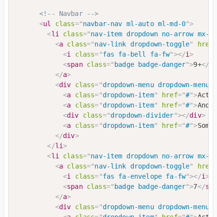
<!-- Navbar -->
<
ul
class
=
"
navbar-nav ml-auto ml-md-0
"
>
<
li
class
=
"
nav-item dropdown no-arrow mx-1
<
a
class
=
"
nav-link dropdown-toggle
"
href
<
i
class
=
"
fas fa-bell fa-fw
"
>
</
i
>
<
span
class
=
"
badge badge-danger
"
>
9+
</
s
</
a
>
<
div
class
=
"
dropdown-menu dropdown-menu-
<
a
class
=
"
dropdown-item
"
href
=
"
#
"
>
Acti
<
a
class
=
"
dropdown-item
"
href
=
"
#
"
>
Anot
<
div
class
=
"
dropdown-divider
"
>
</
div
>
<
a
class
=
"
dropdown-item
"
href
=
"
#
"
>
Some
</
div
>
</
li
>
<
li
class
=
"
nav-item dropdown no-arrow mx-1
<
a
class
=
"
nav-link dropdown-toggle
"
href
<
i
class
=
"
fas fa-envelope fa-fw
"
>
</
i
>
<
span
class
=
"
badge badge-danger
"
>
7
</
sp
</
a
>
<
div
class
=
"
dropdown-menu dropdown-menu-
<
a
class
=
"
dropdown-item
"
href
=
"
#
"
>
Acti