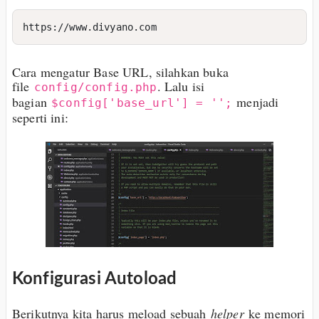
Cara mengatur Base URL, silahkan buka
file
. Lalu isi
config/config.php
bagian
menjadi
$config['base_url'] = '';
seperti ini:
Konfigurasi Autoload
Berikutnya kita harus meload sebuah
helper
ke memori