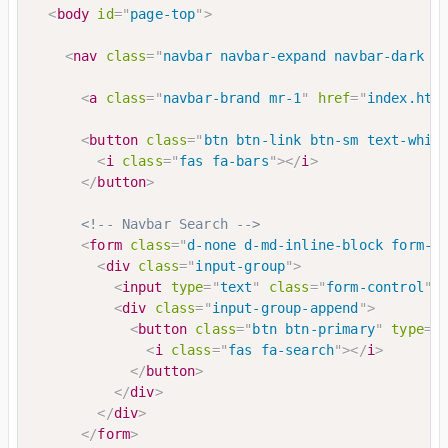
<
body
id
=
"
page-top
"
>
<
nav
class
=
"
navbar navbar-expand navbar-dark b
<
a
class
=
"
navbar-brand mr-1
"
href
=
"
index.htm
<
button
class
=
"
btn btn-link btn-sm text-whit
<
i
class
=
"
fas fa-bars
"
>
</
i
>
</
button
>
<!-- Navbar Search -->
<
form
class
=
"
d-none d-md-inline-block form-i
<
div
class
=
"
input-group
"
>
<
input
type
=
"
text
"
class
=
"
form-control
"
<
div
class
=
"
input-group-append
"
>
<
button
class
=
"
btn btn-primary
"
type
=
"
<
i
class
=
"
fas fa-search
"
>
</
i
>
</
button
>
</
div
>
</
div
>
</
form
>