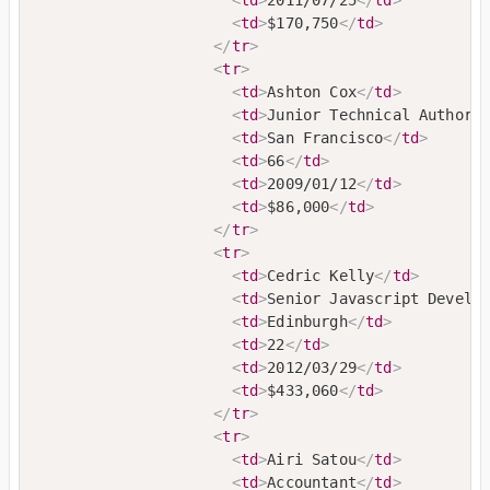
<
td
>
$170,750
</
td
>
</
tr
>
<
tr
>
<
td
>
Ashton Cox
</
td
>
<
td
>
Junior Technical Author
<
<
td
>
San Francisco
</
td
>
<
td
>
66
</
td
>
<
td
>
2009/01/12
</
td
>
<
td
>
$86,000
</
td
>
</
tr
>
<
tr
>
<
td
>
Cedric Kelly
</
td
>
<
td
>
Senior Javascript Develo
<
td
>
Edinburgh
</
td
>
<
td
>
22
</
td
>
<
td
>
2012/03/29
</
td
>
<
td
>
$433,060
</
td
>
</
tr
>
<
tr
>
<
td
>
Airi Satou
</
td
>
<
td
>
Accountant
</
td
>