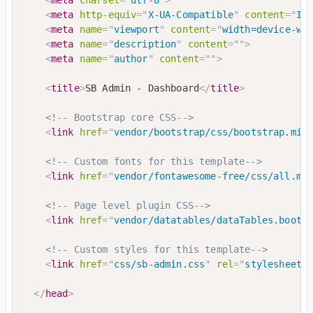
<
meta
http-equiv
=
"
X-UA-Compatible
"
content
=
"
IE
<
meta
name
=
"
viewport
"
content
=
"
width=device-wi
<
meta
name
=
"
description
"
content
=
"
"
>
<
meta
name
=
"
author
"
content
=
"
"
>
<
title
>
SB Admin - Dashboard
</
title
>
<!-- Bootstrap core CSS-->
<
link
href
=
"
vendor/bootstrap/css/bootstrap.min
<!-- Custom fonts for this template-->
<
link
href
=
"
vendor/fontawesome-free/css/all.mi
<!-- Page level plugin CSS-->
<
link
href
=
"
vendor/datatables/dataTables.boots
<!-- Custom styles for this template-->
<
link
href
=
"
css/sb-admin.css
"
rel
=
"
stylesheet
"
</
head
>