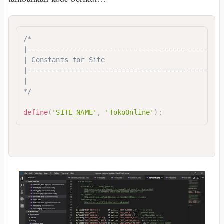
/*

|------------------------------------------------
| Constants for Site

|------------------------------------------------
|

*/
define
(
'SITE_NAME'
,
'TokoOnline'
)
;