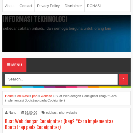
About
Contact
Privacy Policy
Disclaimer
DONASI
INFORMASI TEKHNOLOGI
sekedar catatan pribadi...dan semoga berguna untuk orang lain
MENU
Home
»
edukasi
»
php
»
website
»
Buat Web dengan Codeigniter (bag2 "Cara
implementasi Bootstrap pada Codeigniter)
Nano
16:00:00
edukasi
,
php
,
website
Buat Web dengan Codeigniter (bag2 "Cara implementasi
Bootstrap pada Codeigniter)