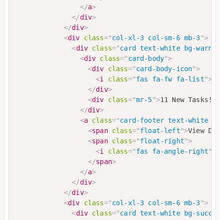
</
a
>
</
div
>
</
div
>
<
div
class
=
"
col-xl-3 col-sm-6 mb-3
"
>
<
div
class
=
"
card text-white bg-warni
<
div
class
=
"
card-body
"
>
<
div
class
=
"
card-body-icon
"
>
<
i
class
=
"
fas fa-fw fa-list
"
>
<
</
div
>
<
div
class
=
"
mr-5
"
>
11 New Tasks!
<
</
div
>
<
a
class
=
"
card-footer text-white c
<
span
class
=
"
float-left
"
>
View De
<
span
class
=
"
float-right
"
>
<
i
class
=
"
fas fa-angle-right
"
>
</
span
>
</
a
>
</
div
>
</
div
>
<
div
class
=
"
col-xl-3 col-sm-6 mb-3
"
>
<
div
class
=
"
card text-white bg-succe