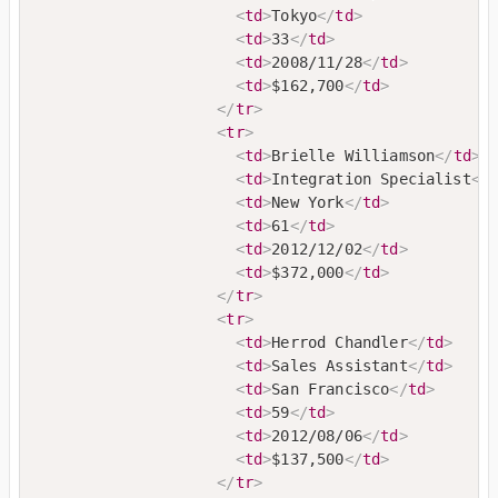
<
td
>
Tokyo
</
td
>
<
td
>
33
</
td
>
<
td
>
2008/11/28
</
td
>
<
td
>
$162,700
</
td
>
</
tr
>
<
tr
>
<
td
>
Brielle Williamson
</
td
>
<
td
>
Integration Specialist
</
<
td
>
New York
</
td
>
<
td
>
61
</
td
>
<
td
>
2012/12/02
</
td
>
<
td
>
$372,000
</
td
>
</
tr
>
<
tr
>
<
td
>
Herrod Chandler
</
td
>
<
td
>
Sales Assistant
</
td
>
<
td
>
San Francisco
</
td
>
<
td
>
59
</
td
>
<
td
>
2012/08/06
</
td
>
<
td
>
$137,500
</
td
>
</
tr
>