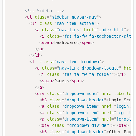
<!-- Sidebar -->
<
ul
class
=
"
sidebar navbar-nav
"
>
<
li
class
=
"
nav-item active
"
>
<
a
class
=
"
nav-link
"
href
=
"
index.html
"
>
<
i
class
=
"
fas fa-fw fa-tachometer-alt
"
<
span
>
Dashboard
</
span
>
</
a
>
</
li
>
<
li
class
=
"
nav-item dropdown
"
>
<
a
class
=
"
nav-link dropdown-toggle
"
href
<
i
class
=
"
fas fa-fw fa-folder
"
>
</
i
>
<
span
>
Pages
</
span
>
</
a
>
<
div
class
=
"
dropdown-menu
"
aria-labelled
<
h6
class
=
"
dropdown-header
"
>
Login Scre
<
a
class
=
"
dropdown-item
"
href
=
"
login.h
<
a
class
=
"
dropdown-item
"
href
=
"
registe
<
a
class
=
"
dropdown-item
"
href
=
"
forgot-
<
div
class
=
"
dropdown-divider
"
>
</
div
>
<
h6
class
=
"
dropdown-header
"
>
Other Page