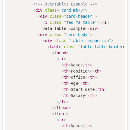
<!-- DataTables Example -->
<
div
class
=
"
card mb-3
"
>
<
div
class
=
"
card-header
"
>
<
i
class
=
"
fas fa-table
"
>
</
i
>
              Data Table Example
</
div
>
<
div
class
=
"
card-body
"
>
<
div
class
=
"
table-responsive
"
>
<
table
class
=
"
table table-bordered
<
thead
>
<
tr
>
<
th
>
Name
</
th
>
<
th
>
Position
</
th
>
<
th
>
Office
</
th
>
<
th
>
Age
</
th
>
<
th
>
Start date
</
th
>
<
th
>
Salary
</
th
>
</
tr
>
</
thead
>
<
tfoot
>
<
tr
>
<
th
>
Name
</
th
>