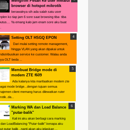
Mengirim Pesan Ke user melalui
browser di hotspot mikrotik
berawalnya sih ada salah satu user
plen ko tiap jam 6 sore saat browsing tiba- tiba
putus.... Ya emang kalo jam enam sore aku buat
.
Setting OLT HSGQ EPON
Dari mulai setting remote management,
hingga VLAN yang akan dipakai untuk
distribusikan service ke customer. Walau anda
ya OLT beda ...
Membuat Bridge mode di
modem ZTE f609
Ada kalanya kita manfaatkan modem zte
agai mode bridge...dengan tujuan semua
ajemen client memang harus dilewatkan ruter
otik..da...
Marking WA dan Load Balance
"putar-balik"
Kali ini aku akan berbagi cara marking
dan LoadBalancing "Putar-balik".kenapa aku
ut putar balik...nanti akan aku jelaskan ...