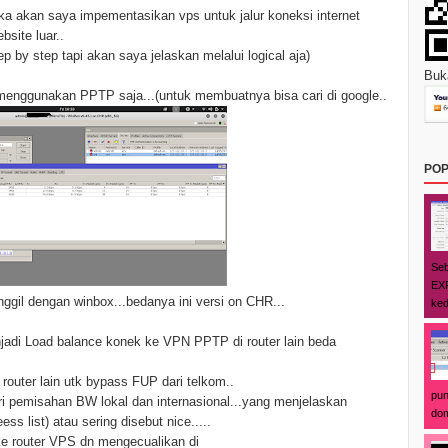
a akan saya impementasikan vps untuk jalur koneksi internet
bsite luar..
 by step tapi akan saya jelaskan melalui logical aja)
Buka
enggunakan PPTP saja...(untuk membuatnya bisa cari di google..
POP
Seb
EXP
ggil dengan winbox...bedanya ini versi on CHR...
ked
jadi Load balance konek ke VPN PPTP di router lain beda
router lain utk bypass FUP dari telkom..
pun
i pemisahan BW lokal dan internasional...yang menjelaskan
dom
ess list) atau sering disebut nice.....
 ke router VPS dn mengecualikan di