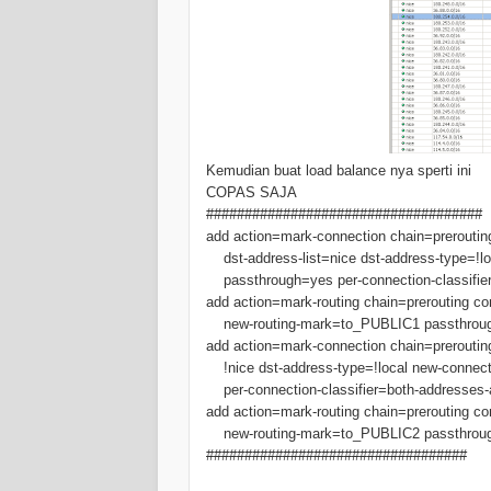
Kemudian buat load balance nya sperti ini
COPAS SAJA
####################################
add action=mark-connection chain=preroutin
dst-address-list=nice dst-address-type=!lo
passthrough=yes per-connection-classifier
add action=mark-routing chain=prerouting co
new-routing-mark=to_PUBLIC1 passthrou
add action=mark-connection chain=preroutin
!nice dst-address-type=!local new-connect
per-connection-classifier=both-addresses-a
add action=mark-routing chain=prerouting co
new-routing-mark=to_PUBLIC2 passthrou
##################################