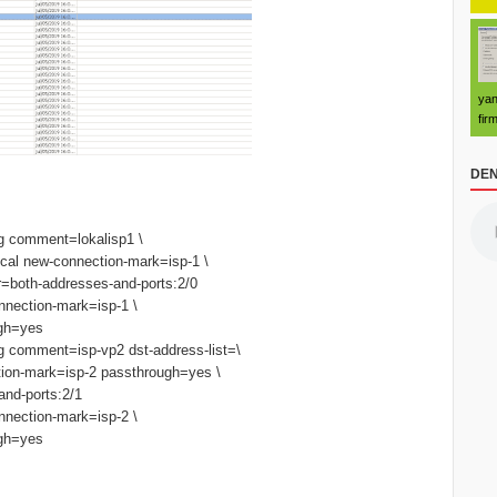
yan
fir
DEN
g comment=lokalisp1 \
cal new-connection-mark=isp-1 \
=both-addresses-and-ports:2/0
nnection-mark=isp-1 \
gh=yes
g comment=isp-vp2 dst-address-list=\
ion-mark=isp-2 passthrough=yes \
nd-ports:2/1
nnection-mark=isp-2 \
gh=yes