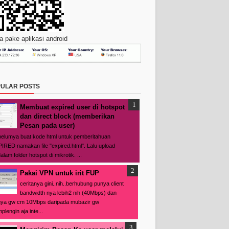
 pake aplikasi android
ULAR POSTS
Membuat expired user di hotspot
dan direct block (memberikan
Pesan pada user)
elumya buat kode html untuk pemberitahuan
IRED namakan file "expired.html". Lalu upload
alam folder hotspot di mikrotik. ...
Pakai VPN untuk irit FUP
ceritanya gini..nih..berhubung punya client
bandwidth nya lebih2 nih (40Mbps) dan
ya gw cm 10Mbps daripada mubazir gw
plengin aja inte...