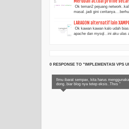
Merubah actual profile seca
Ok teman2 pejuang network..kali 
masal..jadi gini ceritanya....ber
LARAGON alternatif lain XAMP
Ok kawan kawan kalo udah biasa
apache dan mysql...ini aku ulas a
0 RESPONSE TO "IMPLEMENTASI VPS 
Ilmu ibarat sempax, kita harus menggunaka
dong..biar blog nya tetep eksis..Thxs "