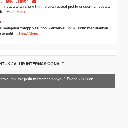
ra masal di userman
ini saya akan share trik merubah actual-profile di userman secara
hub…
Read More...
P
 mengenal xampp yaitu tool webserver untuk untuk menjalankan
lternatif …
Read More...
UNTUK JALUR INTERNASIOONAL"
nnya, tapi tak perlu memamerkannya..".Tolong klik iklan