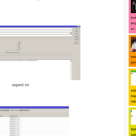
kom
ter
sc..
men
pun
seperti ini
seb
man
mikr
WA 
seb