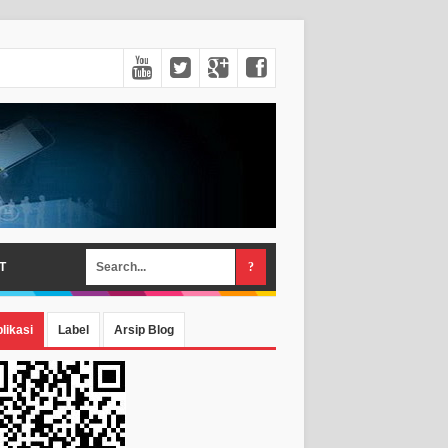
T
likasi
Label
Arsip Blog