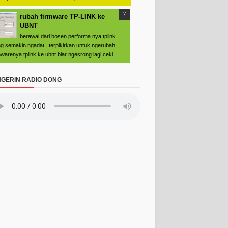
rubah firmware TP-LINK ke
UBNT
berawal dari bosen performa nya tplink
g semakin ngadat...terpikirkan untuk ngerubah
mwarenya tplink ke ubnt biar ngesrong lagi ceki...
GERIN RADIO DONG