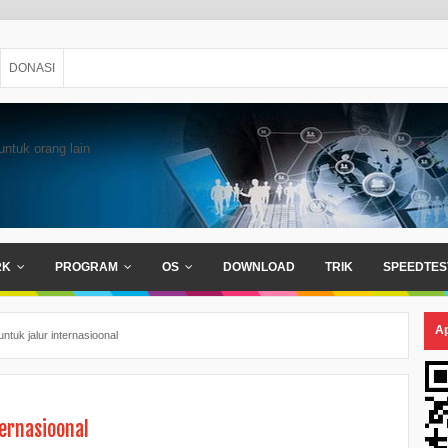
DONASI
untuk orang lain
RK
PROGRAM
OS
DOWNLOAD
TRIK
SPEEDTES
Ap
ntuk jalur internasioonal
ernasioonal