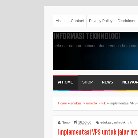
About
Contact
Privacy Policy
Disclaimer
INFORMASI TEKHNOLOGI
sekedar catatan pribadi...dan semoga berguna 
HOME
SHOP
NEWS
NETWO
Home
»
edukasi
»
mikrotik
»
trik
»
implementasi VPS u
Nano
16:56:00
edukasi
,
mikrotik
,
trik
implementasi VPS untuk jalur int