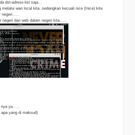
a dst-adress-list saja...
g melalui wan local kita..sedangkan kecuali nice (!nice) kita
negeri.....
 negeri dan web dalam negeri kita......
nya ya......
au apa yang di maksud)