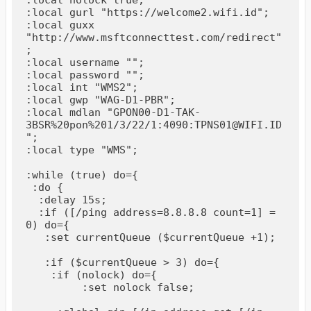
:local nolock true;

:local gurl "https://welcome2.wifi.id";

:local guxx 
"http://www.msftconnecttest.com/redirect"
;

:local username "";

:local password "";

:local int "WMS2";

:local gwp "WAG-D1-PBR";

:local mdlan "GPON00-D1-TAK-
3BSR%20pon%201/3/22/1:4090:TPNS01@WIFI.ID
";

:local type "WMS";

:while (true) do={ 

 :do {

  :delay 15s;

  :if ([/ping address=8.8.8.8 count=1] = 
0) do={

   :set currentQueue ($currentQueue +1);

   :if ($currentQueue > 3) do={

    :if (nolock) do={	

	 :set nolock false;
