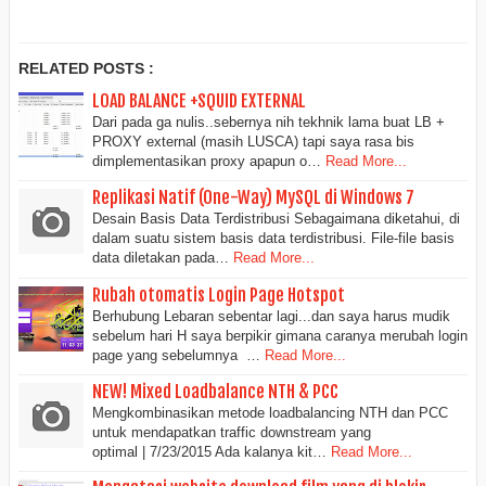
RELATED POSTS :
LOAD BALANCE +SQUID EXTERNAL
Dari pada ga nulis..sebernya nih tekhnik lama buat LB +
PROXY external (masih LUSCA) tapi saya rasa bis
dimplementasikan proxy apapun o…
Read More...
Replikasi Natif (One-Way) MySQL di Windows 7
Desain Basis Data Terdistribusi Sebagaimana diketahui, di
dalam suatu sistem basis data terdistribusi. File-file basis
data diletakan pada…
Read More...
Rubah otomatis Login Page Hotspot
Berhubung Lebaran sebentar lagi...dan saya harus mudik
sebelum hari H saya berpikir gimana caranya merubah login
page yang sebelumnya …
Read More...
NEW! Mixed Loadbalance NTH & PCC
Mengkombinasikan metode loadbalancing NTH dan PCC
untuk mendapatkan traffic downstream yang
optimal | 7/23/2015 Ada kalanya kit…
Read More...