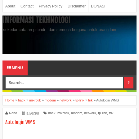
About
Contact
Privacy Policy
Disclaimer
DONASI
INFORMASI TEKHNOLOGI
sekedar catatan pribadi...dan semoga berguna untuk orang lain
MENU
Home
»
hack
»
mikrotik
»
modem
»
network
»
tp-link
»
trik
»
Autologin WMS
Nano
00:40:00
hack
,
mikrotik
,
modem
,
network
,
tp-link
,
trik
Autologin WMS