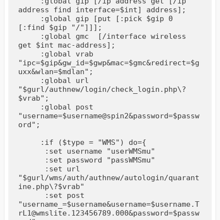
     :global gip [/ip address get [/ip 
address find interface=$int] address];

     :global gip [put [:pick $gip 0 
[:find $gip "/"]]];

     :global gmc  [/interface wireless 
get $int mac-address];   

     :global vrab 
"ipc=$gip&gw_id=$gwp&mac=$gmc&redirect=$g
uxx&wlan=$mdlan";

     :global url 
"$gurl/authnew/login/check_login.php\?
$vrab";

     :global post 
"username=$username@spin2&password=$passw
ord";

     :if ($type = "WMS") do={

      :set username "userWMSmu"

      :set password "passWMSmu"

      :set url 
"$gurl/wms/auth/authnew/autologin/quarant
ine.php\?$vrab"

      :set post 
"username_=$username&username=$username.T
rL1@wmslite.123456789.000&password=$passw