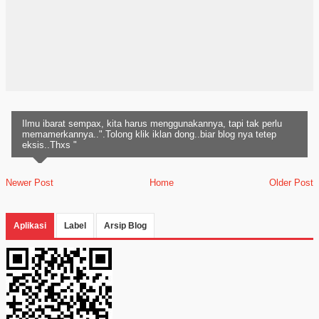
Ilmu ibarat sempax, kita harus menggunakannya, tapi tak perlu
memamerkannya..".Tolong klik iklan dong..biar blog nya tetep
eksis..Thxs "
Newer Post
Home
Older Post
Aplikasi
Label
Arsip Blog