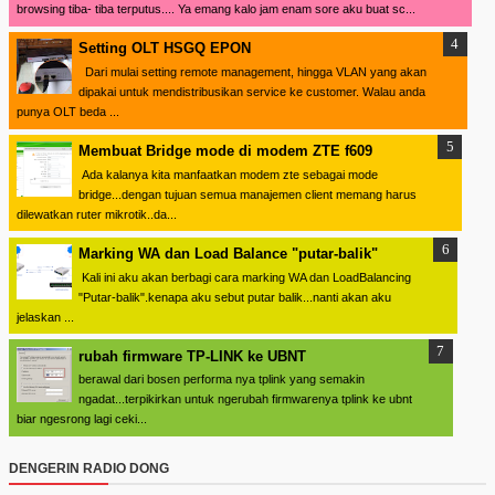
browsing tiba- tiba terputus.... Ya emang kalo jam enam sore aku buat sc...
Setting OLT HSGQ EPON
Dari mulai setting remote management, hingga VLAN yang akan
dipakai untuk mendistribusikan service ke customer. Walau anda
punya OLT beda ...
Membuat Bridge mode di modem ZTE f609
Ada kalanya kita manfaatkan modem zte sebagai mode
bridge...dengan tujuan semua manajemen client memang harus
dilewatkan ruter mikrotik..da...
Marking WA dan Load Balance "putar-balik"
Kali ini aku akan berbagi cara marking WA dan LoadBalancing
"Putar-balik".kenapa aku sebut putar balik...nanti akan aku
jelaskan ...
rubah firmware TP-LINK ke UBNT
berawal dari bosen performa nya tplink yang semakin
ngadat...terpikirkan untuk ngerubah firmwarenya tplink ke ubnt
biar ngesrong lagi ceki...
DENGERIN RADIO DONG