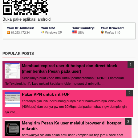
Buka pake aplikasi android
POPULAR POSTS
Membuat expired user di hotspot dan direct block
(memberikan Pesan pada user)
Sebelumya buat kode html untuk pemberitahuan EXPIRED namakan
file "expired.html". Lalu upload kedalam folder hotspot di mikrotik. ...
Pakai VPN untuk irit FUP
ceritanya gini..nih..berhubung punya client bandwidth nya lebih2 nih
(40Mbps) dan punya gw cm 10Mbps daripada mubazir gw domplengin
aja inte...
Mengirim Pesan Ke user melalui browser di hotspot
mikrotik
berawalnya sih ada salah satu user komplen ko tiap jam 6 sore saat