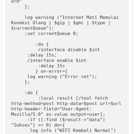
ord"

     };

     log warning ("Internet Mati Memulai 
Koneksi Ulang | $gip | $gmc | $type | 
$currentQueue"); 	

     :set currentQueue 0;

	 :do {

	  /interface disable $int

      :delay 15s;

      /interface enable $int

	  :delay 15s

	 } on-error={

      log warning ("Error set");

     };

     :do {

	  :local result [/tool fetch 
http-method=post http-data=$post url=$url 
http-header-field="User-Agent: 
Mozilla/5.0" as-value output=user];

      :if ([:find ($result->"data") 
"Sukses"] >= 0) do={

       log info ("WIFI Kembali Normal")
