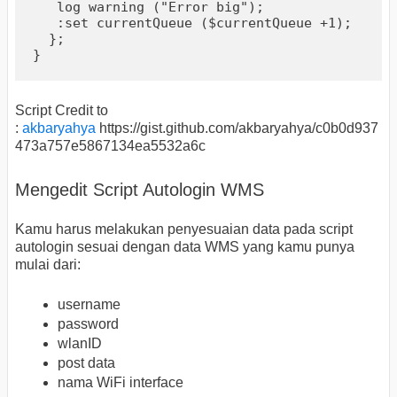
   log warning ("Error big");

   :set currentQueue ($currentQueue +1);

  };

}
Script Credit to
:
akbaryahya
https://gist.github.com/akbaryahya/c0b0d937
473a757e5867134ea5532a6c
Mengedit Script Autologin WMS
Kamu harus melakukan penyesuaian data pada script
autologin sesuai dengan data WMS yang kamu punya
mulai dari:
username
password
wlanID
post data
nama WiFi interface