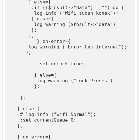
      } else={

       :if (($result->"data") = "") do={

        log info ("Wifi sudah konek");

       } else={

        log warning ($result->"data")

       };

      };

	 } on-error={

      log warning ("Error Cek Internet");

     };

	 :set nolock true;

	} else={

	 log warning ("Lock Proses");	 

	};

   };

  } else {

   # log info ("Wifi Normal");

   :set currentQueue 0;

  };

  } on-error={
