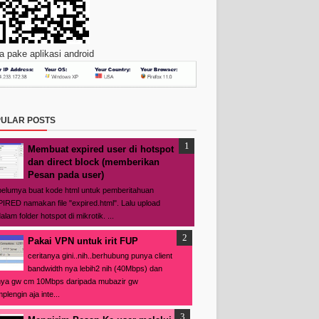
 pake aplikasi android
ULAR POSTS
Membuat expired user di hotspot
dan direct block (memberikan
Pesan pada user)
elumya buat kode html untuk pemberitahuan
IRED namakan file "expired.html". Lalu upload
alam folder hotspot di mikrotik. ...
Pakai VPN untuk irit FUP
ceritanya gini..nih..berhubung punya client
bandwidth nya lebih2 nih (40Mbps) dan
ya gw cm 10Mbps daripada mubazir gw
plengin aja inte...