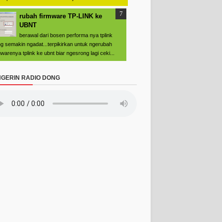
rubah firmware TP-LINK ke
UBNT
berawal dari bosen performa nya tplink
g semakin ngadat...terpikirkan untuk ngerubah
mwarenya tplink ke ubnt biar ngesrong lagi ceki...
GERIN RADIO DONG