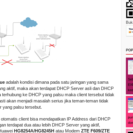
Buka
POP
Seb
ue
adalah kondisi dimana pada satu jaringan yang sama
EXP
ang aktif, maka akan terdapat DHCP Server asli dan DHCP
ked
tika terhubung ke DHCP yang palsu maka client tersebut tidak
asti akan menjadi masalah serius jika teman-teman tidak
 yang palsu tersebut.
pun
ra otomatis client bisa mendapatkan IP Address dari DHCP
dom
gan terdapat dua atau lebih DHCP Server yang aktif,
 Huawei
HG8254A/HG8245H
atau Modem
ZTE F609/ZTE