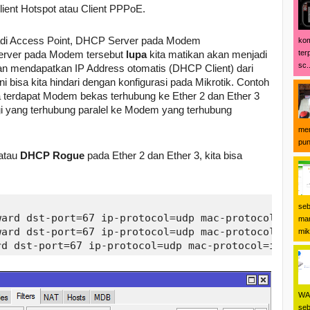
ient Hotspot atau Client PPPoE.
di Access Point, DHCP Server pada Modem
kom
erver pada Modem tersebut
lupa
kita matikan akan menjadi
ter
sc..
kan mendapatkan IP Address otomatis (DHCP Client) dari
isa kita hindari dengan konfigurasi pada Mikrotik. Contoh
ana terdapat Modem bekas terhubung ke Ether 2 dan Ether 3
i yang terhubung paralel ke Modem yang terhubung
men
pun
atau
DHCP Rogue
pada Ether 2 dan Ether 3, kita bisa
seb
ard dst-port=67 ip-protocol=udp mac-protocol=ip ou
man
ard dst-port=67 ip-protocol=udp mac-protocol=ip ou
mikr
WA 
seb