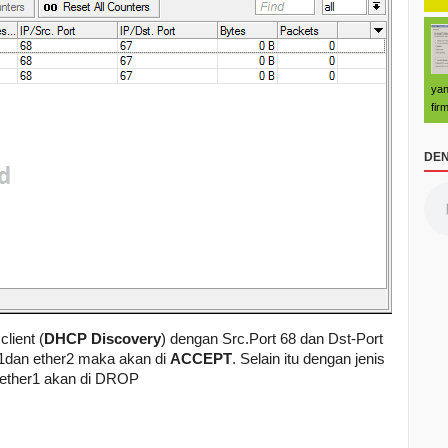
yan
fir
DEN
client (
DHCP Discovery
) dengan Src.Port 68 dan Dst-Port
r1dan ether2 maka akan di
ACCEPT
. Selain itu dengan jenis
n ether1 akan di DROP