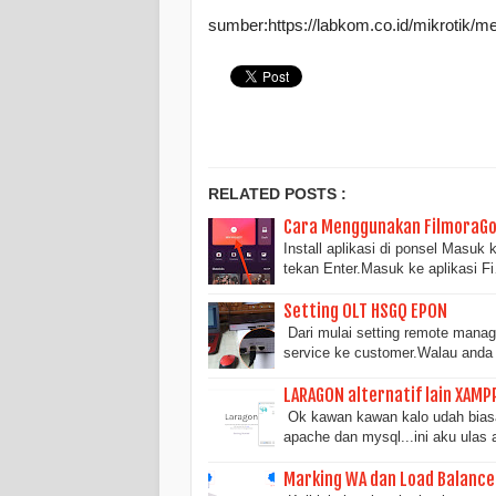
sumber:https://labkom.co.id/mikrotik/m
RELATED POSTS :
Cara Menggunakan FilmoraGo 
Install aplikasi di ponsel Masuk 
tekan Enter.Masuk ke aplikasi F
Setting OLT HSGQ EPON
Dari mulai setting remote mana
service ke customer.Walau and
LARAGON alternatif lain XAMP
Ok kawan kawan kalo udah biasa
apache dan mysql...ini aku ulas a
Marking WA dan Load Balance