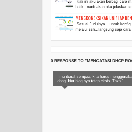
Kali ini aku akan berbagi cara 
balik...nanti akan aku jelaskan is
MENGKONEKSIKAN UNIFI AP DE
Sesuai Judulnya....untuk konfigur
melalui ssh...langsung saja car
0 RESPONSE TO "MENGATASI DHCP ROG
Ilmu ibarat sempax, kita harus menggunaka
dong..biar blog nya tetep eksis..Thxs "