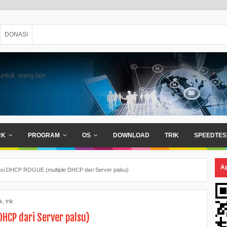
DONASI
untuk orang lain
RK
PROGRAM
OS
DOWNLOAD
TRIK
SPEEDTES
Ap
si DHCP ROGUE (multiple DHCP dari Server palsu)
k
,
trik
HCP dari Server palsu)