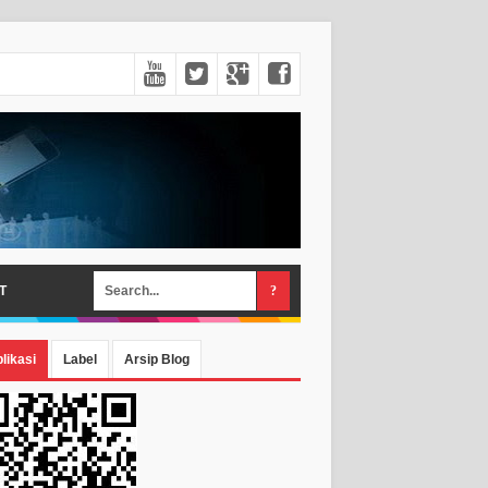
T
likasi
Label
Arsip Blog