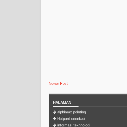
Newer Post
HALAMAN
alphimax pointing
Hotpant orientasi
informasi tekhnologi