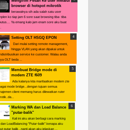
Mengirim Pesan Ke user melalui
browser di hotspot mikrotik
berawalnya sih ada salah satu user
plen ko tiap jam 6 sore saat browsing tiba- tiba
putus.... Ya emang kalo jam enam sore aku buat
.
Setting OLT HSGQ EPON
Dari mulai setting remote management,
hingga VLAN yang akan dipakai untuk
distribusikan service ke customer. Walau anda
ya OLT beda ...
Membuat Bridge mode di
modem ZTE f609
Ada kalanya kita manfaatkan modem zte
agai mode bridge...dengan tujuan semua
t-interface=ether2 src-port=68

ajemen client memang harus dilewatkan ruter
t-interface=ether3 src-port=68

otik..da...
Marking WA dan Load Balance
"putar-balik"
Kali ini aku akan berbagi cara marking
dan LoadBalancing "Putar-balik".kenapa aku
ut putar balik...nanti akan aku jelaskan ...