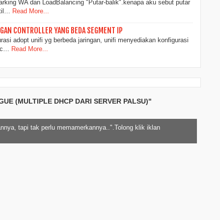
marking WA dan LoadBalancing "Putar-balik".kenapa aku sebut putar
til…
Read More...
NGAN CONTROLLER YANG BEDA SEGMENT IP
asi adopt unifi yg berbeda jaringan, unifi menyediakan konfigurasi
a c…
Read More...
UE (MULTIPLE DHCP DARI SERVER PALSU)"
nnya, tapi tak perlu memamerkannya..".Tolong klik iklan