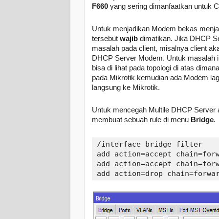
F660
yang sering dimanfaatkan untuk Cl
Untuk menjadikan Modem bekas menja
tersebut
wajib
dimatikan. Jika DHCP S
masalah pada client, misalnya client a
DHCP Server Modem. Untuk masalah ini b
bisa di lihat pada topologi di atas dim
pada Mikrotik kemudian ada Modem lag
langsung ke Mikrotik.
Untuk mencegah Multile DHCP Server 
membuat sebuah rule di menu
Bridge
.
/interface bridge filter

add action=accept chain=forw
add action=accept chain=forw