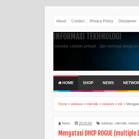
About
Contact
Privacy Policy
Disclaimer
INFORMASI TEKHNOLOGI
sekedar catatan pribadi...dan semoga berguna 
HOME
SHOP
NEWS
NETWO
Home
»
edukasi
»
mikrotik
»
network
»
trik
»
Mengata
Nano
20:25:00
edukasi
,
mikrotik
,
networ
Mengatasi DHCP ROGUE (multiple D