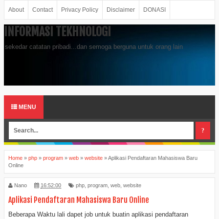
About
Contact
Privacy Policy
Disclaimer
DONASI
INFORMASI TEKHNOLOGI
sekedar catatan pribadi...dan semoga berguna untuk orang lain
MENU
Home
»
php
»
program
»
web
»
website
»
Aplikasi Pendaftaran Mahasiswa Baru
Online
Nano
16:52:00
php
,
program
,
web
,
website
Aplikasi Pendaftaran Mahasiswa Baru Online
Beberapa Waktu lali dapet job untuk buatin aplikasi pendaftaran