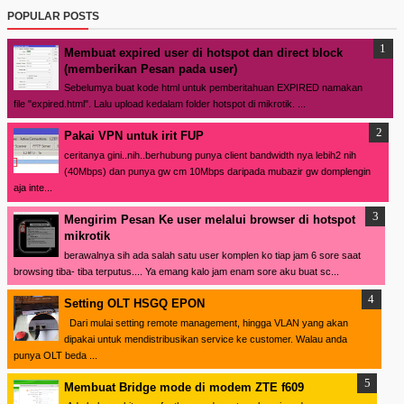
POPULAR POSTS
Membuat expired user di hotspot dan direct block
(memberikan Pesan pada user)
Sebelumya buat kode html untuk pemberitahuan EXPIRED namakan
file "expired.html". Lalu upload kedalam folder hotspot di mikrotik. ...
Pakai VPN untuk irit FUP
ceritanya gini..nih..berhubung punya client bandwidth nya lebih2 nih
(40Mbps) dan punya gw cm 10Mbps daripada mubazir gw domplengin
aja inte...
Mengirim Pesan Ke user melalui browser di hotspot
mikrotik
berawalnya sih ada salah satu user komplen ko tiap jam 6 sore saat
browsing tiba- tiba terputus.... Ya emang kalo jam enam sore aku buat sc...
Setting OLT HSGQ EPON
Dari mulai setting remote management, hingga VLAN yang akan
dipakai untuk mendistribusikan service ke customer. Walau anda
punya OLT beda ...
Membuat Bridge mode di modem ZTE f609