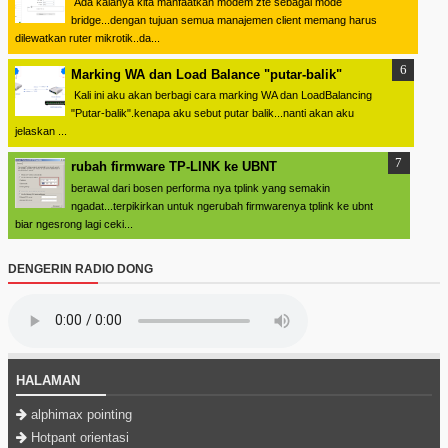
Ada kalanya kita manfaatkan modem zte sebagai mode
bridge...dengan tujuan semua manajemen client memang harus
dilewatkan ruter mikrotik..da...
Marking WA dan Load Balance "putar-balik"
Kali ini aku akan berbagi cara marking WA dan LoadBalancing
"Putar-balik".kenapa aku sebut putar balik...nanti akan aku
jelaskan ...
rubah firmware TP-LINK ke UBNT
berawal dari bosen performa nya tplink yang semakin
ngadat...terpikirkan untuk ngerubah firmwarenya tplink ke ubnt
biar ngesrong lagi ceki...
DENGERIN RADIO DONG
HALAMAN
alphimax pointing
Hotpant orientasi