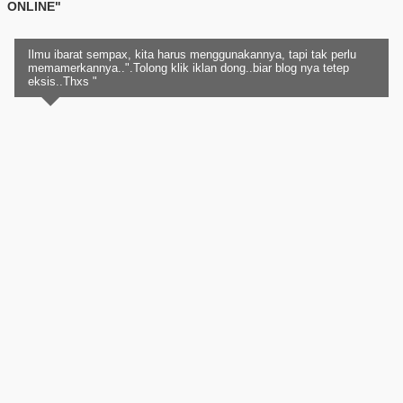
ONLINE"
Ilmu ibarat sempax, kita harus menggunakannya, tapi tak perlu
memamerkannya..".Tolong klik iklan dong..biar blog nya tetep
eksis..Thxs "